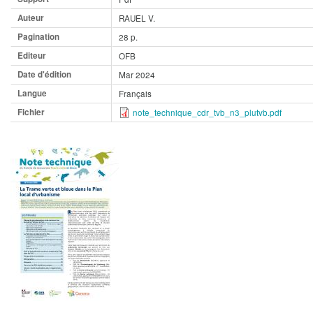
Auteur
RAUEL V.
Pagination
28 p.
Editeur
OFB
Date d'édition
Mar 2024
Langue
Français
Fichier
note_technique_cdr_tvb_n3_plutvb.pdf