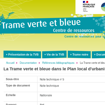
Aller
au
contenu
principal
Centre de ressources pour la
Présentation de la TVB
Vie de la TVB
Trame noire
Docum
Accueil
Documentation
Références bibliographiques
La Trame verte et ble
Fil
La Trame verte et bleue dans le Plan local d'urban
d'Ariane
Sous-titre
Note technique n°3
Type de document
Note technique
Echelle
Nationale
Support
Pdf