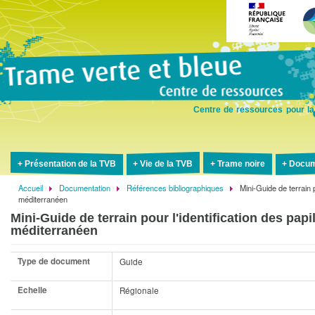
Aller
au
contenu
principal
Centre de ressources pour la
Présentation de la TVB
Vie de la TVB
Trame noire
Docum
Accueil
Documentation
Références bibliographiques
Mini-Guide de terrain p
Fil
méditerranéen
d'Ariane
Mini-Guide de terrain pour l'identification des pap
méditerranéen
Type de document
Guide
Echelle
Régionale