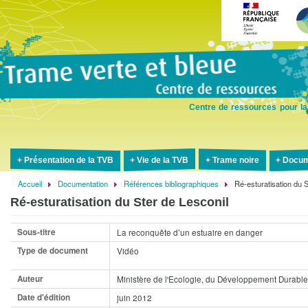
Aller
au
contenu
principal
Centre de ressources pour la
Présentation de la TVB
Vie de la TVB
Trame noire
Docum
Accueil
Documentation
Références bibliographiques
Ré-esturatisation du S
Fil
Ré-esturatisation du Ster de Lesconil
d'Ariane
Sous-titre
La reconquête d’un estuaire en danger
Type de document
Vidéo
Auteur
Ministère de l'Ecologie, du Développement Durable 
Date d'édition
juin 2012