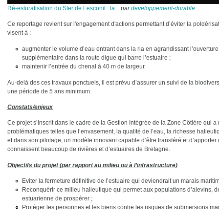
Ré-esturatisation du Ster de Lesconil : la...
par
developpement-durable
Ce reportage revient sur l'engagement d'actions permettant d’éviter la poldérisat
visent à :
augmenter le volume d’eau entrant dans la ria en agrandissant l’ouverture
supplémentaire dans la route digue qui barre l’estuaire ;
maintenir l’entrée du chenal à 40 m de largeur.
Au-delà des ces travaux ponctuels, il est prévu d’assurer un suivi de la biodiver
une période de 5 ans minimum.
Constats/enjeux
Ce projet s’inscrit dans le cadre de la Gestion Intégrée de la Zone Côtière qui a r
problématiques telles que l’envasement, la qualité de l’eau, la richesse halieut
et dans son pilotage, un modèle innovant capable d’être transféré et d’apporte
connaissent beaucoup de rivières et d’estuaires de Bretagne.
Objectifs du projet (par rapport au milieu ou à l’infrastructure)
Eviter la fermeture définitive de l’estuaire qui deviendrait un marais maritim
Reconquérir ce milieu halieutique qui permet aux populations d’alevins, de
estuarienne de prospérer ;
Protéger les personnes et les biens contre les risques de submersions ma