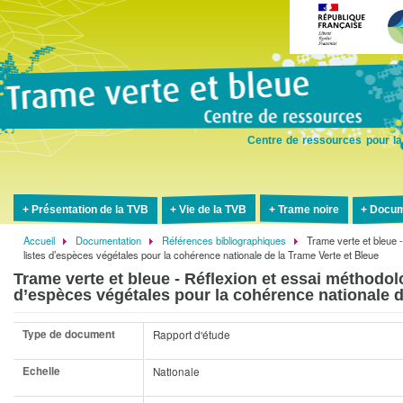
Aller
au
contenu
principal
Centre de ressources pour la
Présentation de la TVB
Vie de la TVB
Trame noire
Docum
Accueil
Documentation
Références bibliographiques
Trame verte et bleue -
Fil
listes d’espèces végétales pour la cohérence nationale de la Trame Verte et Bleue
d'Ariane
Trame verte et bleue - Réflexion et essai méthodolo
d’espèces végétales pour la cohérence nationale d
Type de document
Rapport d'étude
Echelle
Nationale