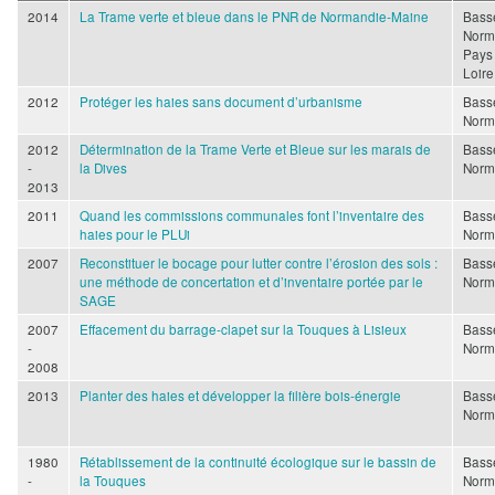
2014
La Trame verte et bleue dans le PNR de Normandie-Maine
Bass
Norm
Pays 
Loire
2012
Protéger les haies sans document d’urbanisme
Bass
Norm
2012
Détermination de la Trame Verte et Bleue sur les marais de
Bass
-
la Dives
Norm
2013
2011
Quand les commissions communales font l’inventaire des
Bass
haies pour le PLUi
Norm
2007
Reconstituer le bocage pour lutter contre l’érosion des sols :
Bass
une méthode de concertation et d’inventaire portée par le
Norm
SAGE
2007
Effacement du barrage-clapet sur la Touques à Lisieux
Bass
-
Norm
2008
2013
Planter des haies et développer la filière bois-énergie
Bass
Norm
1980
Rétablissement de la continuité écologique sur le bassin de
Bass
-
la Touques
Norm