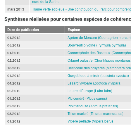
nord de la Sarthe
mars 2013
Trame verte et bleue - Une contribution du Parc pour comprend
Synthèses réalisées pour certaines espèces de cohérenc
Date de publication
Espèce
01/2012
Agrion de Mercure (Coenagrion mercuri
05/2012
Bouvreuil pivoine (Pyrrhula pyrrhula)
01/2012
Conocéphale des Roseaux (Conocephalu
02/2012
Criquet palustre (Chorthippus montanus
10/2012
Decticelle des bruyères (Metrioptera br
04/2012
Gorgebleue à miroir (Luscinia svecica)
04/2012
Lézard vivipare (Zootoca vivipara)
02/2012
Loutre d'Europe (Lutra lutra)
04/2012
Pic cendré (Picus canus)
02/2012
Pipit farlouse (Anthus pratensis)
03/2012
Triton marbré (Triturus marmoratus)
01/2012
Vipère péliade (Vipera berus)