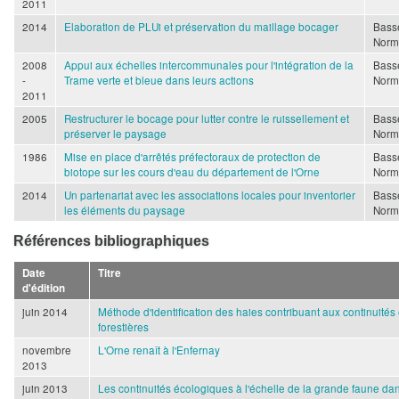
2011
2014
Elaboration de PLUi et préservation du maillage bocager
Bass
Norm
2008
Appui aux échelles intercommunales pour l'intégration de la
Bass
-
Trame verte et bleue dans leurs actions
Norm
2011
2005
Restructurer le bocage pour lutter contre le ruissellement et
Bass
préserver le paysage
Norm
1986
Mise en place d'arrêtés préfectoraux de protection de
Bass
biotope sur les cours d'eau du département de l'Orne
Norm
2014
Un partenariat avec les associations locales pour inventorier
Bass
les éléments du paysage
Norm
Références bibliographiques
Date
Titre
d'édition
juin 2014
Méthode d'identification des haies contribuant aux continuité
forestières
novembre
L'Orne renaît à l'Enfernay
2013
juin 2013
Les continuités écologiques à l'échelle de la grande faune dans