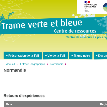
Aller
au
contenu
principal
Centre de ressources pour la
Présentation de la TVB
Vie de la TVB
Trame noire
Docum
Accueil
Entrée Géographique
Normandie
Fil
Normandie
d'Ariane
Retours d'expériences
Date
Régi