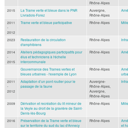
Rhône-Alpes
2015
La Trame verte et bleue dans le PNR
Auvergne,
Amé
Livradois-Forez
Rhône-Alpes
2011
Trame verte et bleue participative
Rhône-Alpes
Mili
-
2012
2023
Restauration de la circulation
Rhône-Alpes
Infr
d'amphibiens
2014
Ateliers pédagogiques participatifs pour
Rhône-Alpes
Amé
-
élus et techniciens à l'échelle
2015
intercommunale
Gouvernance des Trames vertes et
Rhône-Alpes
Amé
bleues urbaines - l'exemple de Lyon
urba
2011
Adaptation d’un pont routier pour le
Auvergne-
Infr
-
passage de la faune
Rhône-Alpes,
2012
Auvergne,
Rhône-Alpes
2009
Dérivation et recréation du lit mineur de
Rhône-Alpes
Mili
la Veyle au droit de la gravière de Saint-
Denis-lès-Bourg
2016
Préservation de la Trame verte et bleue
Rhône-Alpes
Amé
sur le territoire du sud du lac d'Annecy
et h