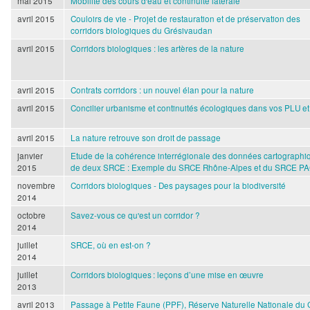
mai 2015
Mobilité des cours d'eau et continuité latérale
avril 2015
Couloirs de vie - Projet de restauration et de préservation des
corridors biologiques du Grésivaudan
avril 2015
Corridors biologiques : les artères de la nature
avril 2015
Contrats corridors : un nouvel élan pour la nature
avril 2015
Concilier urbanisme et continuités écologiques dans vos PLU e
avril 2015
La nature retrouve son droit de passage
janvier
Etude de la cohérence interrégionale des données cartographi
2015
de deux SRCE : Exemple du SRCE Rhône-Alpes et du SRCE P
novembre
Corridors biologiques - Des paysages pour la biodiversité
2014
octobre
Savez-vous ce qu'est un corridor ?
2014
juillet
SRCE, où en est-on ?
2014
juillet
Corridors biologiques : leçons d’une mise en œuvre
2013
avril 2013
Passage à Petite Faune (PPF), Réserve Naturelle Nationale du