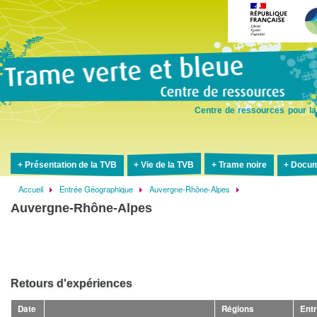
Aller
au
contenu
principal
Centre de ressources pour la
Présentation de la TVB
Vie de la TVB
Trame noire
Docum
Accueil
Entrée Géographique
Auvergne-Rhône-Alpes
Fil
Auvergne-Rhône-Alpes
d'Ariane
Retours d'expériences
Date
Régions
Ent