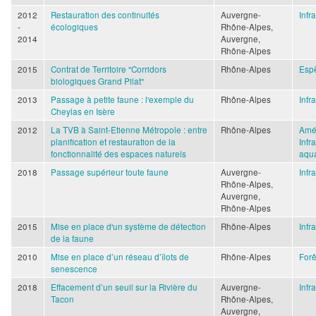
2012
Restauration des continuités
Auvergne-
Infr
-
écologiques
Rhône-Alpes,
2014
Auvergne,
Rhône-Alpes
2015
Contrat de Territoire "Corridors
Rhône-Alpes
Espè
biologiques Grand Pilat"
2013
Passage à petite faune : l'exemple du
Rhône-Alpes
Infr
Cheylas en Isère
2012
La TVB à Saint-Etienne Métropole : entre
Rhône-Alpes
Amé
planification et restauration de la
Infr
fonctionnalité des espaces naturels
aqua
2018
Passage supérieur toute faune
Auvergne-
Infr
Rhône-Alpes,
Auvergne,
Rhône-Alpes
2015
Mise en place d'un système de détection
Rhône-Alpes
Infr
de la faune
2010
Mise en place d’un réseau d’îlots de
Rhône-Alpes
Forê
senescence
2018
Effacement d’un seuil sur la Rivière du
Auvergne-
Infr
Tacon
Rhône-Alpes,
Auvergne,