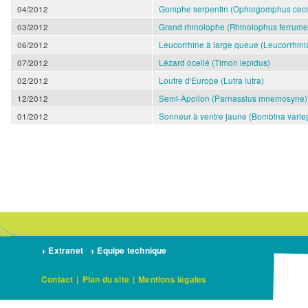
04/2012
Gomphe serpentin (Ophiogomphus cecil
03/2012
Grand rhinolophe (Rhinolophus ferrum
06/2012
Leucorrhine à large queue (Leucorrhini
07/2012
Lézard ocellé (Timon lepidus)
02/2012
Loutre d'Europe (Lutra lutra)
12/2012
Semi-Apollon (Parnassius mnemosyne)
01/2012
Sonneur à ventre jaune (Bombina varie
+ Extranet
+ Equipe technique
Contact
|
Plan du site
|
Mentions légales