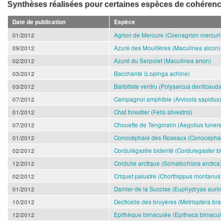
Synthèses réalisées pour certaines espèces de cohérenc
Date de publication
Espèce
01/2012
Agrion de Mercure (Coenagrion mercuri
09/2012
Azuré des Mouillères (Maculinea alcon)
02/2012
Azuré du Serpolet (Maculinea arion)
03/2012
Bacchante (Lopinga achine)
03/2012
Barbitiste ventru (Polysarcus denticaud
07/2012
Campagnol amphibie (Arvicola sapidus
01/2012
Chat forestier (Felis silvestris)
07/2012
Chouette de Tengmalm (Aegolius funer
01/2012
Conocéphale des Roseaux (Conocephalu
02/2012
Cordulégastre bidenté (Cordulegaster b
12/2012
Cordulie arctique (Somatochlora arctica
02/2012
Criquet palustre (Chorthippus montanus
01/2012
Damier de la Succise (Euphydryas aurin
10/2012
Decticelle des bruyères (Metrioptera br
12/2012
Epithèque bimaculée (Epitheca bimacul