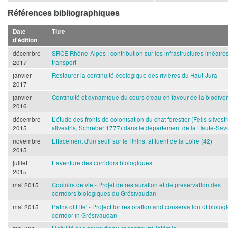
Références bibliographiques
Date
Titre
d'édition
décembre
SRCE Rhône-Alpes : contribution sur les infrastructures linéaire
2017
transport
janvier
Restaurer la continuité écologique des rivières du Haut-Jura
2017
janvier
Continuité et dynamique du cours d'eau en faveur de la biodiver
2016
décembre
L’étude des fronts de colonisation du chat forestier (Felis silvestr
2015
silvestris, Schreber 1777) dans le département de la Haute-Sav
novembre
Effacement d'un seuil sur le Rhins, affluent de la Loire (42)
2015
juillet
L’aventure des corridors biologiques
2015
mai 2015
Couloirs de vie - Projet de restauration et de préservation des
corridors biologiques du Grésivaudan
mai 2015
Paths of Life' - Project for restoration and conservation of biologi
corridor in Grésivaudan