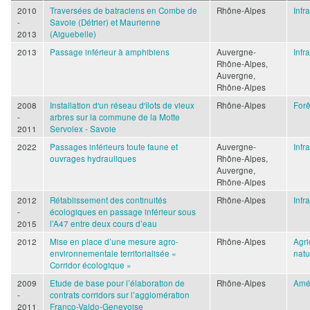
2010
Traversées de batraciens en Combe de
Rhône-Alpes
Infr
-
Savoie (Détrier) et Maurienne
2013
(Aiguebelle)
2013
Passage inférieur à amphibiens
Auvergne-
Infr
Rhône-Alpes,
Auvergne,
Rhône-Alpes
2008
Installation d'un réseau d'îlots de vieux
Rhône-Alpes
Forê
-
arbres sur la commune de la Motte
2011
Servolex - Savoie
2022
Passages inférieurs toute faune et
Auvergne-
Infr
ouvrages hydrauliques
Rhône-Alpes,
Auvergne,
Rhône-Alpes
2012
Rétablissement des continuités
Rhône-Alpes
Infr
-
écologiques en passage inférieur sous
2015
l’A47 entre deux cours d’eau
2012
Mise en place d’une mesure agro-
Rhône-Alpes
Agri
environnementale territorialisée «
natu
Corridor écologique »
2009
Etude de base pour l’élaboration de
Rhône-Alpes
Amé
-
contrats corridors sur l’agglomération
2011
Franco-Valdo-Genevoise