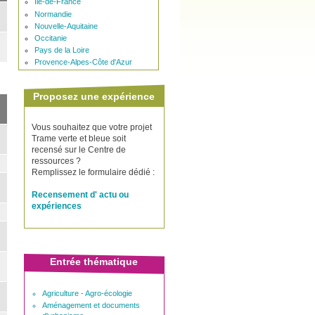
Ile-de-France
Normandie
Nouvelle-Aquitaine
Occitanie
Pays de la Loire
Provence-Alpes-Côte d'Azur
Proposez une expérience
Vous souhaitez que votre projet
Trame verte et bleue soit
recensé sur le Centre de
ressources ?
Remplissez le formulaire dédié :
Recensement d' actu ou
expériences
Entrée thématique
Agriculture - Agro-écologie
Aménagement et documents