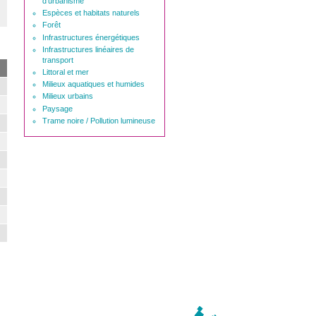
d'urbanisme
Espèces et habitats naturels
Forêt
Infrastructures énergétiques
Infrastructures linéaires de
transport
Littoral et mer
Milieux aquatiques et humides
Milieux urbains
Paysage
Trame noire / Pollution lumineuse