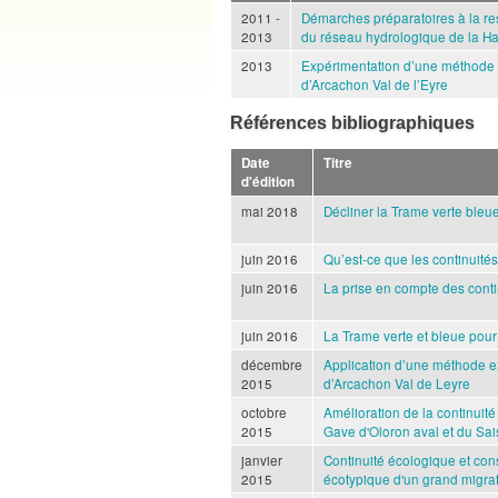
2011 -
Démarches préparatoires à la res
2013
du réseau hydrologique de la H
2013
Expérimentation d’une méthode T
d’Arcachon Val de l’Eyre
Références bibliographiques
Date
Titre
d'édition
mai 2018
Décliner la Trame verte bleu
juin 2016
Qu’est-ce que les continuité
juin 2016
La prise en compte des cont
juin 2016
La Trame verte et bleue pour 
décembre
Application d’une méthode ex
2015
d’Arcachon Val de Leyre
octobre
Amélioration de la continuit
2015
Gave d'Oloron aval et du Sa
janvier
Continuité écologique et cons
2015
écotypique d'un grand migrat