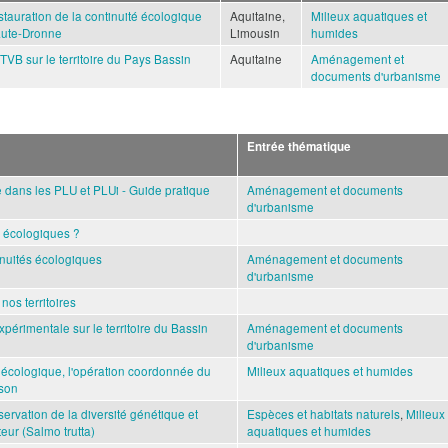
tauration de la continuité écologique
Aquitaine,
Milieux aquatiques et
aute-Dronne
Limousin
humides
VB sur le territoire du Pays Bassin
Aquitaine
Aménagement et
documents d'urbanisme
Entrée thématique
e dans les PLU et PLUi - Guide pratique
Aménagement et documents
d'urbanisme
s écologiques ?
inuités écologiques
Aménagement et documents
d'urbanisme
nos territoires
périmentale sur le territoire du Bassin
Aménagement et documents
d'urbanisme
é écologique, l'opération coordonnée du
Milieux aquatiques et humides
ison
ervation de la diversité génétique et
Espèces et habitats naturels
,
Milieux
eur (Salmo trutta)
aquatiques et humides