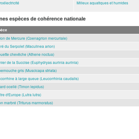
oélectricité
Milieux aquatiques et humides
ines espèces de cohérence nationale
pèce
ion de Mercure (Coenagrion mercuriale)
ré du Serpolet (Maculinea arion)
uette chevêche (Athene noctua)
ier de la Succise (Euphydryas aurinia aurinia)
emouche gris (Muscicapa striata)
corrhine à large queue (Leucorrhinia caudalis)
ard ocellé (Timon lepidus)
tre d'Europe (Lutra lutra)
ton marbré (Triturus marmoratus)