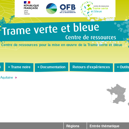
Aller
au
contenu
principal
Centre de ressources pour la mise en œuvre de la Trame verte et bleue
B
Trame noire
Documentation
Retours d'expériences
Outil
-Aquitaine
Régions
Entrée thématique