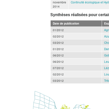
novembre
Continuité écologique et Hydr
2014
Synthèses réalisées pour certa
Date de publication
Es
01/2012
Agr
02/2012
Azu
03/2012
Cho
01/2012
Dam
06/2012
Gob
06/2012
Leu
07/2012
Léz
02/2012
Lou
03/2012
Tri