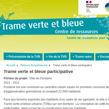
Aller
au
contenu
principal
Centre de ressources pour la
Présentation de la TVB
Vie de la TVB
Trame noire
Docum
Accueil
Retours d'expériences
Trame verte et bleue participative
Fil
Trame verte et bleue participative
d'Ariane
Porteur du projet
Ville de Fontaine
2011 - 2012
Fontaine est une commune au caractère urbain située en première couronne 
d'agglomération grenobloise et comptant 22 000 habitants.
Face aux besoins exprimés des habitants d’un cadre de vie agréable, la ville a 
Trame verte et bleue urbaine (TVBu) sur son territoire. La conception de cette tr
participative, dans un but de co-construction avec les habitants.