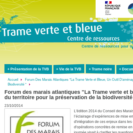
Aller
au
contenu
principal
Centre de ressources pour la
Présentation de la TVB
Vie de la TVB
Trame noire
Docum
Accueil
Forum Des Marais Atlantiques "La Trame Verte et Bleue, Un Outil D'aménag
Fil
Biodiversité "
d'Ariane
Forum des marais atlantiques "La Trame verte et 
du territoire pour la préservation de la biodiversité
23/10/2014
L'édition 2014 du Conseil des Marais
l’éclairage d’expériences de mise en
d'intégration de ces enjeux dans les
d'opérations concrètes de remise en 
journée visait à clarifier les questio