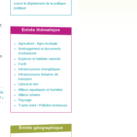
suivre le déploiement de la politique
publique
T,
Entrée thématique
Agriculture - Agro-écologie
Aménagement et documents
d'urbanisme
un
Espèces et habitats naturels
Forêt
Infrastructures énergétiques
Infrastructures linéaires de
transport
Littoral et mer
Milieux aquatiques et humides
le
Milieux urbains
 ?
›
Paysage
Trame noire / Pollution lumineuse
Entrée géographique