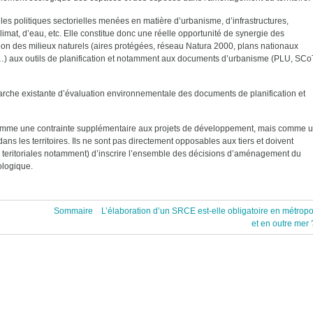
s les politiques sectorielles menées en matière d’urbanisme, d’infrastructures,
limat, d’eau, etc. Elle constitue donc une réelle opportunité de synergie des
vation des milieux naturels (aires protégées, réseau Natura 2000, plans nationaux
) aux outils de planification et notamment aux documents d’urbanisme (PLU, SCo
rche existante d’évaluation environnementale des documents de planification et
omme une contrainte supplémentaire aux projets de développement, mais comme 
ans les territoires. Ils ne sont pas directement opposables aux tiers et doivent
és teritoriales notamment) d’inscrire l’ensemble des décisions d’aménagement du
ologique.
Sommaire
L’élaboration d’un SRCE est-elle obligatoire en métropo
et en outre mer