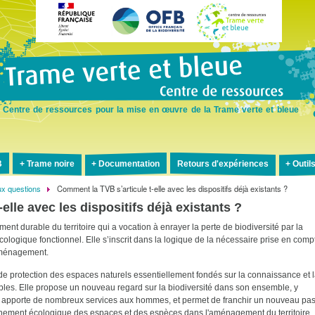
Aller
au
contenu
principal
Centre de ressources pour la mise en œuvre de la Trame verte et bleue
B
Trame noire
Documentation
Retours d'expériences
Outil
ux questions
Comment la TVB s’articule t-elle avec les dispositifs déjà existants ?
elle avec les dispositifs déjà existants ?
nt durable du territoire qui a vocation à enrayer la perte de biodiversité par la
cologique fonctionnel. Elle s’inscrit dans la logique de la nécessaire prise en comp
’aménagement.
de protection des espaces naturels essentiellement fondés sur la connaissance et 
les. Elle propose un nouveau regard sur la biodiversité dans son ensemble, y
qui apporte de nombreux services aux hommes, et permet de franchir un nouveau pa
ionnement écologique des espaces et des espèces dans l'aménagement du territoire.