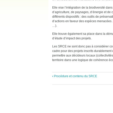
Elle vise l’intégration de la biodiversité dan
d’agriculture, de paysages, d’énergie et de c
différents dispositifs : des outils de préser
d’actions en faveur des espèces menacées…
…).
Elle trouve également sa place dans la déma
d’étude d’impact des projets.
Les SRCE ne sont donc pas à considérer c
cadre pour des projets inscrits durablement d
permettre aux décideurs locaux (collectivit
territoire dans une logique de cohérence éc
‹
Procédure et contenu du SRCE
Liens
transversaux
de
livre
pour
Comment
la