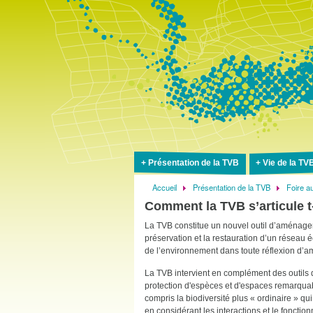
Présentation de la TVB
Vie de la TV
Accueil
Présentation de la TVB
Foire a
Fil
Comment la TVB s’articule t-
d'Ariane
La TVB constitue un nouvel outil d’aménageme
préservation et la restauration d’un réseau é
de l’environnement dans toute réflexion d
La TVB intervient en complément des outils 
protection d'espèces et d'espaces remarquab
compris la biodiversité plus « ordinaire » 
en considérant les interactions et le fonct