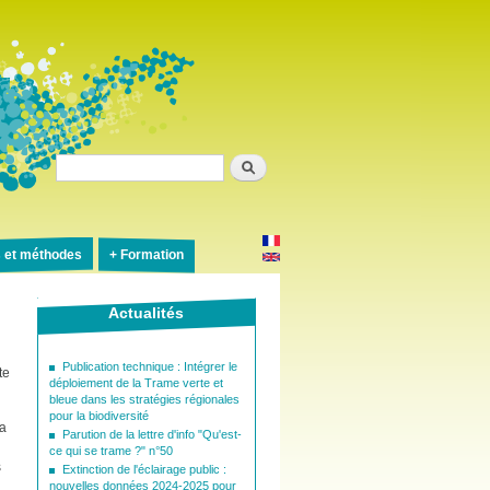
Rechercher
s et méthodes
Formation
Actualités
Publication technique : Intégrer le
te
déploiement de la Trame verte et
bleue dans les stratégies régionales
pour la biodiversité
la
Parution de la lettre d'info "Qu'est-
ce qui se trame ?" n°50
s
Extinction de l'éclairage public :
nouvelles données 2024-2025 pour