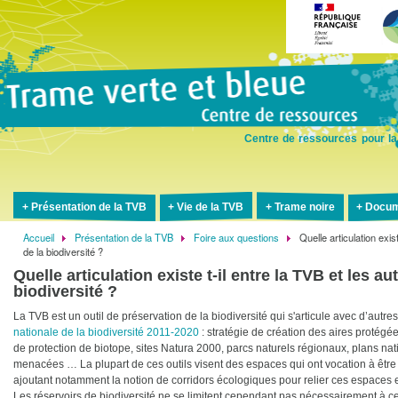
Aller
au
contenu
principal
Centre de ressources pour la
Présentation de la TVB
Vie de la TVB
Trame noire
Docum
Accueil
Présentation de la TVB
Foire aux questions
Quelle articulation exis
Fil
de la biodiversité ?
d'Ariane
Quelle articulation existe t-il entre la TVB et les a
biodiversité ?
La TVB est un outil de préservation de la biodiversité qui s'articule avec d’autre
nationale de la biodiversité 2011-2020
: stratégie de création des aires protégée
de protection de biotope, sites Natura 2000, parcs naturels régionaux, plans na
menacées … La plupart de ces outils visent des espaces qui ont vocation à être d
ajoutant notamment la notion de corridors écologiques pour relier ces espaces 
Les réservoirs de biodiversité ne se limitent cependant pas nécessairement à ces