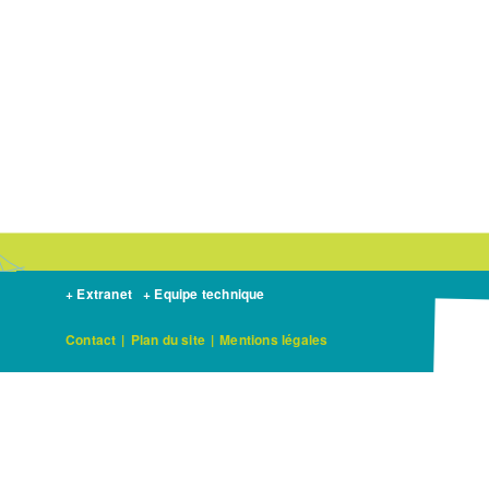
il
entre
la
TVB
et
les
autres
outils
de
préservation
de
la
+ Extranet
+ Equipe technique
biodiversité ?
Contact
|
Plan du site
|
Mentions légales