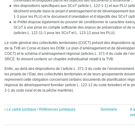
continuités écologiques parmi les objectifs des documents d’urbanisme ;
des dispositions spécifiques aux SCoT (article L. 122-1-1) et aux PLU (artic
déclinent ensuite dans le projet d’aménagement et de développement durab
1-3 pour les PLU) et le document d’orientation et d’objectifs des SCoT (arti
le Préfet dispose également du pouvoir de conditionner le caractère exé
SCoT à une prise en compte suffisante des enjeux de préservation et de r
(articles L. 122-11-1 pour les SCoT et L. 123-12 pour les PLU).
Le code général des collectivités territoriales (CGCT) prévoit des dispositions sp
de la TVB en Corse et dans les DOM. Le plan d’aménagement et de développeme
CGCT) et le schéma d’aménagement régional (articles L. 371-4 du code de l’e
SRCE. Ils doivent contenir un chapitre individualisé relatif à la TVB.
Enfin, au-delà des dispositions de l’article L. 371-3 du code de l’environnement
les projets de l’Etat, des collectivités territoriales et de leurs groupements do
reprennent cette obligation concernant certains documents de planification rég
régional de développement forestier (article L. 122-12 du code forestier) et le pla
2-1 du code rural et de la pêche maritime).
‹
Le cadre juridique / Références juridiques
Sommaire
A q
Liens
pr
transversaux
de
livre