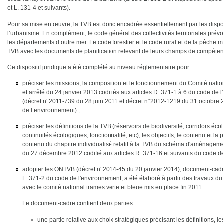
et L. 131-4 et suivants).
Pour sa mise en œuvre, la TVB est donc encadrée essentiellement par les dispo
l’urbanisme. En complément, le code général des collectivités territoriales prév
les départements d’outre mer. Le code forestier et le code rural et de la pêche ma
TVB avec les documents de planification relevant de leurs champs de compéten
Ce dispositif juridique a été complété au niveau réglementaire pour :
préciser les missions, la composition et le fonctionnement du Comité nat
et arrêté du 24 janvier 2013 codifiés aux articles D. 371-1 à 6 du code de
(décret n°2011-739 du 28 juin 2011 et décret n°2012-1219 du 31 octobre 2
de l’environnement) ;
préciser les définitions de la TVB (réservoirs de biodiversité, corridors é
continuités écologiques, fonctionnalité, etc), les objectifs, le contenu et 
contenu du chapitre individualisé relatif à la TVB du schéma d'aménagem
du 27 décembre 2012 codifié aux articles R. 371-16 et suivants du code d
adopter les ONTVB
(décret n°2014-45 du 20 janvier 2014), document-cadre,
L. 371-2 du code de l'environnement, a été élaboré à partir des travaux d
avec le comité national trames verte et bleue mis en place fin 2011.
Le document-cadre contient deux parties :
une partie relative aux choix stratégiques précisant les définitions, le