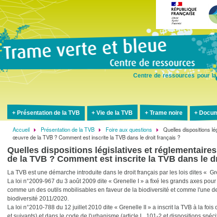
Aller
au
contenu
principal
Centre de ressources pour la
Présentation de la TVB
Vie de la TVB
Trame noire
Docum
Accueil
Présentation de la TVB
Foire aux questions
Quelles dispositions lé
Fil
œuvre de la TVB ? Comment est inscrite la TVB dans le droit français ?
d'Ariane
Quelles dispositions législatives et réglementaire
de la TVB ? Comment est inscrite la TVB dans le dr
La TVB est une démarche introduite dans le droit français par les lois dites « Gre
La loi n°2009-967 du 3 août 2009 dite « Grenelle I » a fixé les grands axes pour 
comme un des outils mobilisables en faveur de la biodiversité et comme l'une d
biodiversité 2011/2020.
La loi n°2010-788 du 12 juillet 2010 dite « Grenelle II » a inscrit la TVB à la foi
et suivants) et dans le code de l'urbanisme (article L. 101-2 et dispositions spé