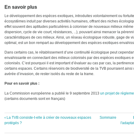
En savoir plus
Le développement des espèces exotiques, introduites volontairement ou fortuite
écosystèmes induit par diverses activités humaines, offrant des niches écologi
effet souvent des aptitudes particulières à coloniser de nouveaux milieux même
dispersion, cycle de vie court, résistances, ...), pouvant ainsi menacer la pérenn
caractéristiques de ces milieux. Ainsi, un réseau écologique robuste, gage de vi
optimal, est un bon rempart au développement des espèces exotiques envahiss
Dans certains cas, le rétablissement d’une continuité écologique peut cependa
envahissante en connectant des milieux colonisés par des espèces exotiques 
colonisés. C’est pourquoi il est important d’évaluer au cas par cas, la pertinenc
certains espaces. Certains réservoirs de biodiversité de la TVB pourraient ains
avérée d’invasion, de rester isolés du reste de la trame.
Pour en savoir plus :
La Commission européenne a publié le 9 septembre 2013
un projet de règleme
(certains documents sont en français)
‹
La TVB consiste-t-elle à créer de nouveaux espaces
Sommaire
Liens
protégés ?
l'adapta
transversaux
de