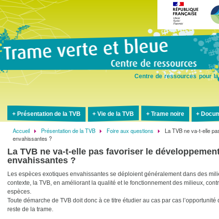
Aller
au
contenu
principal
Centre de ressources pour la
Présentation de la TVB
Vie de la TVB
Trame noire
Docum
Accueil
Présentation de la TVB
Foire aux questions
La TVB ne va-t-elle pa
Fil
envahissantes ?
d'Ariane
La TVB ne va-t-elle pas favoriser le développemen
envahissantes ?
Les espèces exotiques envahissantes se déploient généralement dans des mili
contexte, la TVB, en améliorant la qualité et le fonctionnement des milieux, con
espèces.
Toute démarche de TVB doit donc à ce titre étudier au cas par cas l’opportunité d
reste de la trame.