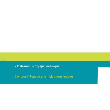
livre
pour
La
TVB
ne
va-
t-
elle
pas
favoriser
le
développement
+ Extranet
+ Equipe technique
d'espèces
exotiques
Contact
|
Plan du site
|
Mentions légales
envahissantes
?