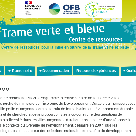
Aller
au
contenu
principal
Centre de ressources pour la mise en œuvre de la Trame verte et bleue
B
Trame noire
Documentation
Retours d'expériences
Outil
 PMV
de recherche PIRVE (Programme interdisciplinaire de recherche ville et
echerche du ministère de l’Écologie, du Développement Durable du Transport et du
ille petite et moyenne comme terrain de formalisation du développement durable.
s et de chercheurs, cette proposition vise à co-construire des questions de
a biodiversité dans les villes moyennes, à traiter dans le cadre d’une réponse à
ans le contexte du Grenelle de l’environnement, démarré en 2007, que les
écologiques sont au cœur des réflexions nationales en matière de développement