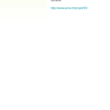
durable.
http://www.pirve.fr/projet/35/