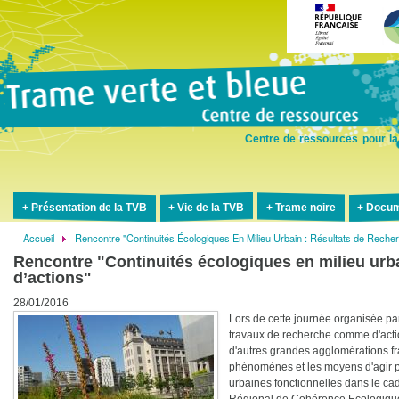
Aller
au
contenu
principal
Centre de ressources pour la
Présentation de la TVB
Vie de la TVB
Trame noire
Docum
Accueil
Rencontre "Continuités Écologiques En Milieu Urbain : Résultats de Recher
Fil
Rencontre "Continuités écologiques en milieu urbai
d'Ariane
d’actions"
28/01/2016
Lors de cette journée organisée par
travaux de recherche comme d'act
d'autres grandes agglomérations f
phénomènes et les moyens d'agir p
urbaines fonctionnelles dans le ca