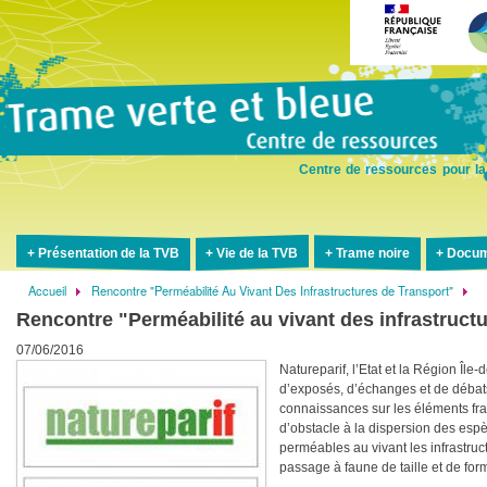
Aller
au
contenu
principal
Centre de ressources pour la
Présentation de la TVB
Vie de la TVB
Trame noire
Docum
Accueil
Rencontre "Perméabilité Au Vivant Des Infrastructures de Transport"
Fil
Rencontre "Perméabilité au vivant des infrastructu
d'Ariane
07/06/2016
Natureparif, l’Etat et la Région Île
d’exposés, d’échanges et de débats 
connaissances sur les éléments fragm
d’obstacle à la dispersion des espè
perméables au vivant les infrastru
passage à faune de taille et de for