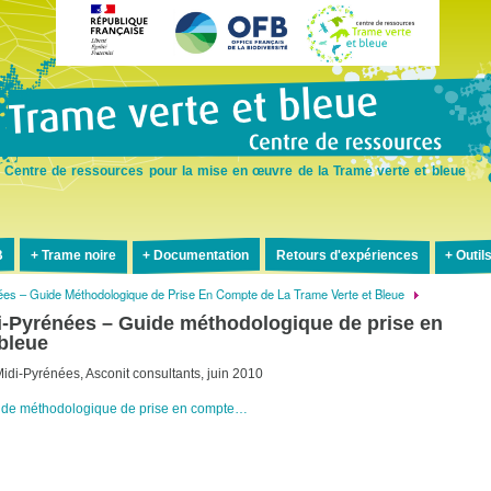
Aller
au
contenu
principal
Centre de ressources pour la mise en œuvre de la Trame verte et bleue
B
Trame noire
Documentation
Retours d'expériences
Outil
nées – Guide Méthodologique de Prise En Compte de La Trame Verte et Bleue
di-Pyrénées – Guide méthodologique de prise en
 bleue
idi-Pyrénées, Asconit consultants, juin 2010
uide méthodologique de prise en compte…