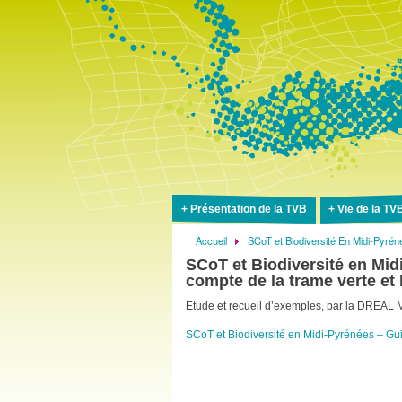
Présentation de la TVB
Vie de la TV
Accueil
SCoT et Biodiversité En Midi-Pyré
Fil
SCoT et Biodiversité en Mi
d'Ariane
compte de la trame verte et
Etude et recueil d’exemples, par la DREAL M
SCoT et Biodiversité en Midi-Pyrénées – G