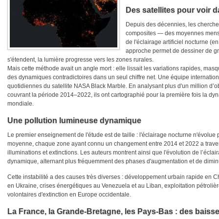
Des satellites pour voir d
Depuis des décennies, les chercheu
composites — des moyennes mensue
de l'éclairage artificiel nocturne (en
approche permet de dessiner de gran
s'étendent, la lumière progresse vers les zones rurales.
Mais cette méthode avait un angle mort : elle lissait les variations rapides, masqu
des dynamiques contradictoires dans un seul chiffre net. Une équipe internatio
quotidiennes du satellite NASA Black Marble. En analysant plus d'un million d
couvrant la période 2014–2022, ils ont cartographié pour la première fois la dyn
mondiale.
Une pollution lumineuse dynamique
Le premier enseignement de l'étude est de taille : l'éclairage nocturne n'évolue pa
moyenne, chaque zone ayant connu un changement entre 2014 et 2022 a traversé
illuminations et extinctions. Les auteurs montrent ainsi que l'évolution de l’éclair
dynamique, alternant plus fréquemment des phases d'augmentation et de dimin
Cette instabilité a des causes très diverses : développement urbain rapide en C
en Ukraine, crises énergétiques au Venezuela et au Liban, exploitation pétrolièr
volontaires d'extinction en Europe occidentale.
La France, la Grande-Bretagne, les Pays-Bas : des baiss