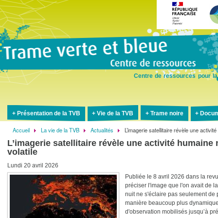
Aller
au
contenu
principal
Centre de ressources pour la
Présentation de la TVB
Vie de la TVB
Trame noire
Docum
Accueil
La vie de la TVB
Actualités
L’imagerie satellitaire révèle une activi
Fil
L’imagerie satellitaire révèle une activité humaine
d'Ariane
volatile
Lundi 20 avril 2026
Publiée le 8 avril 2026 dans la rev
préciser l'image que l'on avait de l
nuit ne s'éclaire pas seulement de p
manière beaucoup plus dynamique q
d'observation mobilisés jusqu’à pré