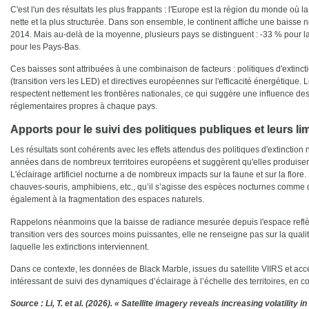
C'est l'un des résultats les plus frappants : l'Europe est la région du monde où la
nette et la plus structurée. Dans son ensemble, le continent affiche une baisse 
2014. Mais au-delà de la moyenne, plusieurs pays se distinguent : -33 % pour
pour les Pays-Bas.
Ces baisses sont attribuées à une combinaison de facteurs : politiques d'extinc
(transition vers les LED) et directives européennes sur l'efficacité énergétiqu
respectent nettement les frontières nationales, ce qui suggère une influence de
réglementaires propres à chaque pays.
Apports pour le suivi des politiques publiques et leurs lim
Les résultats sont cohérents avec les effets attendus des politiques d'extinctio
années dans de nombreux territoires européens et suggèrent qu'elles produisent 
L'éclairage artificiel nocturne a de nombreux impacts sur la faune et sur la flore.
chauves-souris, amphibiens, etc., qu’il s’agisse des espèces nocturnes comme diu
également à la fragmentation des espaces naturels.
Rappelons néanmoins que la baisse de radiance mesurée depuis l'espace reflète 
transition vers des sources moins puissantes, elle ne renseigne pas sur la qualité
laquelle les extinctions interviennent.
Dans ce contexte, les données de Black Marble, issues du satellite VIIRS et acce
intéressant de suivi des dynamiques d’éclairage à l’échelle des territoires, en 
Source : Li, T. et al. (2026). « Satellite imagery reveals increasing volatility i