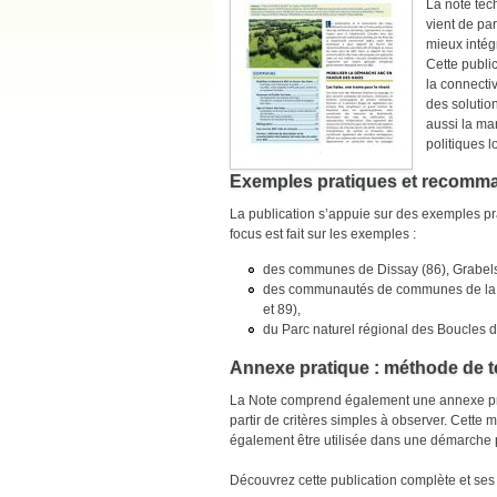
La note tec
vient de pa
mieux intég
Cette publi
la connecti
des solutio
aussi la ma
politiques l
Exemples pratiques et recomm
La publication s’appuie sur des exemples p
focus est fait sur les exemples :
des communes de Dissay (86), Grabels 
des communautés de communes de la Val
et 89),
du Parc naturel régional des Boucles 
Annexe pratique : méthode de t
La Note comprend également une annexe prat
partir de critères simples à observer. Cette
également être utilisée dans une démarche pa
Découvrez cette publication complète et ses 