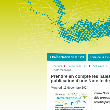
Présentation de la TVB
Vie de la TV
Accueil
La vie de la TVB
Actualités
Fil
Note technique
d'Ariane
Prendre en compte les haies
publication d'une Note tech
Mercredi 11 décembre 2024
Cette Note
Elle propo
terrain pou