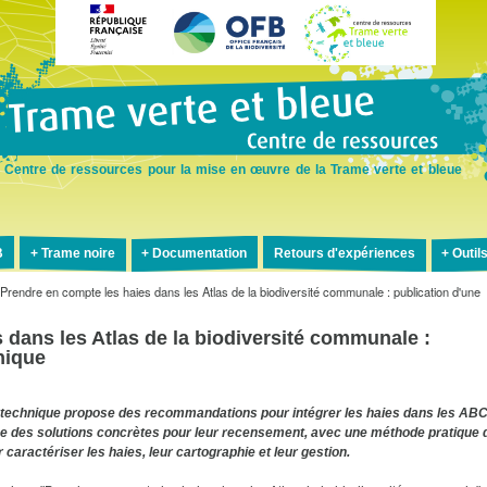
Aller
au
contenu
principal
Centre de ressources pour la mise en œuvre de la Trame verte et bleue
B
Trame noire
Documentation
Retours d'expériences
Outil
Prendre en compte les haies dans les Atlas de la biodiversité communale : publication d'une
 dans les Atlas de la biodiversité communale :
nique
 technique propose des recommandations pour intégrer les haies dans les ABC
se des solutions concrètes pour leur recensement, avec une méthode pratique 
r caractériser les haies, leur cartographie et leur gestion.