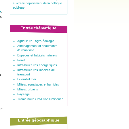
suivre le déploiement de la politique
publique
e
.
ns
Entrée thématique
Agriculture - Agro-écologie
Aménagement et documents
d'urbanisme
Espèces et habitats naturels
Forêt
Infrastructures énergétiques
Infrastructures linéaires de
transport
8
Littoral et mer
Milieux aquatiques et humides
Milieux urbains
Paysage
Trame noire / Pollution lumineuse
ut
Entrée géographique