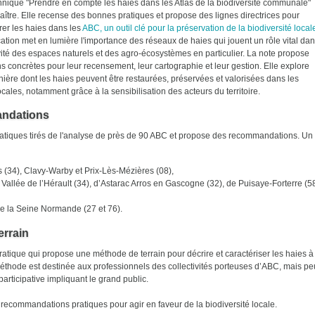
hnique "Prendre en compte les haies dans les Atlas de la biodiversité communale"
raître. Elle recense des bonnes pratiques et propose des lignes directrices pour
rer les haies dans les
ABC, un outil clé pour la préservation de la biodiversité local
cation met en lumière l'importance des réseaux de haies qui jouent un rôle vital da
vité des espaces naturels et des agro-écosystèmes en particulier. La note propose
ns concrètes pour leur recensement, leur cartographie et leur gestion. Elle explore
nière dont les haies peuvent être restaurées, préservées et valorisées dans les
ocales, notamment grâce à la sensibilisation des acteurs du territoire.
andations
ratiques tirés de l'analyse de près de 90 ABC et propose des recommandations. Un
(34), Clavy-Warby et Prix-Lès-Mézières (08),
lée de l’Hérault (34), d’Astarac Arros en Gascogne (32), de Puisaye-Forterre (5
de la Seine Normande (27 et 76).
errain
ique qui propose une méthode de terrain pour décrire et caractériser les haies à
 méthode est destinée aux professionnels des collectivités porteuses d’ABC, mais pe
rticipative impliquant le grand public.
recommandations pratiques pour agir en faveur de la biodiversité locale.