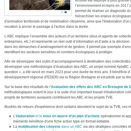
ensuite été déployé à plus grande 
l’environnement et repris en 2017 par
permet de réaliser un diagnostic éco
hiérarchiser les enjeux écologiques.
d'animation territoriale et de mobilisation citoyenne, ainsi que l'élaboration d'un
vocation à ancrer le passage à l'action dans la durée.
L’ABC implique l’ensemble des acteurs d’un territoire (élus et agents de collectivi
entreprises, etc.) et représente un réel outil d’information et d’aide à la décision. 
dans les démarches d’aménagement et de gestion. Il permet par exemple d’enco
identifiant les secteurs sensibles et corridors écologiques à protéger.
Afin de développer des outils d’accompagnement à destination des collectivités 
développer une méthodologie d’évaluation des ABC, un projet nommé AplaBC « De
question », a été lancé en mars 2023 pour une durée de trois ans. Il bénéficie 
développement régional (FEDER) via la Région Bretagne et est piloté par la dir
Sur la base des résultats de l’
évaluation des effets des ABC en Bretagne de 
méthodologiques voient le jour à la suite d'un important travail d'élaboration coll
projets de territoires auxquels contribuent les ABC et les projets TVB.
Illustrés de retours d'expérience dont certains abordent le sujet de la TVB, ces 
L’
élaboration
et la
mise en œuvre d’un plan d’actions
opérationnel et appr
mémento bénéficie d'une fiche action type en format éditable.
La
mobilisation des citoyens
dans un ABC
via des stratégies concrètes et 