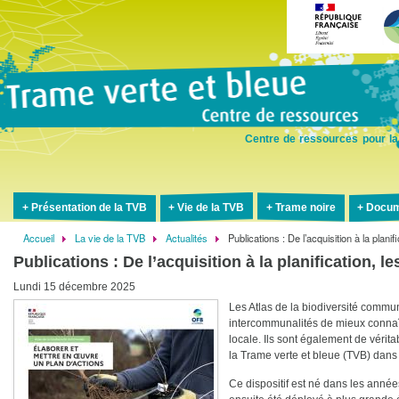
Aller
au
contenu
principal
Centre de ressources pour la
Présentation de la TVB
Vie de la TVB
Trame noire
Docum
Accueil
La vie de la TVB
Actualités
Publications : De l’acquisition à la plani
Fil
Publications : De l’acquisition à la planification, 
d'Ariane
Lundi 15 décembre 2025
Les Atlas de la biodiversité comm
intercommunalités de mieux connaîtr
locale. Ils sont également de véri
la Trame verte et bleue (TVB) dans l
Ce dispositif est né dans les années