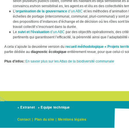
selon plusieurs publics cibles, comme les habitant.es déjà sensibilisé.es a
convaincu.es/non sensibilisé.es, les agent.es et élu.es des collectivités terr
L’
organisation de la gouvernance
d’un ABC
et les méthodes d’animation te
échelles de portage (intercommunal, communal, pluri-communal) y sont 
des propositions d’instances d’échange et de décision où les rôles sont bien
travail collectif s’inscrivant dans la durée.
Le
suivi et l’évaluation
d’un ABC
par des objectifs opérationnels, des critè
pertinents qui garantissent l’efficacité, la pérennité ainsi que l’adaptabilit
A cela s’ajoute la deuxième version du
recueil méthodologique « Projets territ
partie dédiée au
diagnostic écologique
entièrement revue, pour que celui-ci s
Plus d'infos:
En savoir plus sur les Atlas de la biodiversité communale
+ Extranet
+ Equipe technique
Contact
|
Plan du site
|
Mentions légales