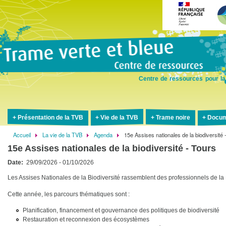
Aller
au
contenu
principal
Centre de ressources pour la
Présentation de la TVB
Vie de la TVB
Trame noire
Docum
Accueil
La vie de la TVB
Agenda
15e Assises nationales de la biodiversité 
Fil
15e Assises nationales de la biodiversité - Tours
d'Ariane
Date
29/09/2026 - 01/10/2026
Les Assises Nationales de la Biodiversité rassemblent des professionnels de la F
Cette année, les parcours thématiques sont :
Planification, financement et gouvernance des politiques de biodiversité
Restauration et reconnexion des écosystèmes