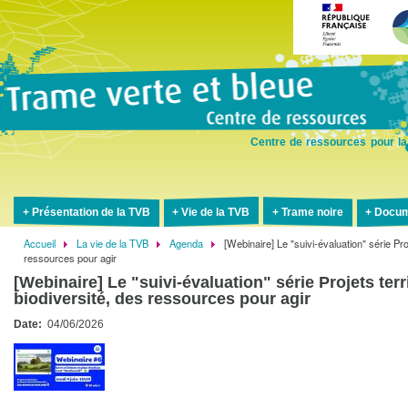
Aller
au
contenu
principal
Centre de ressources pour la
Présentation de la TVB
Vie de la TVB
Trame noire
Docum
Accueil
La vie de la TVB
Agenda
[Webinaire] Le "suivi-évaluation" série Pro
Fil
ressources pour agir
d'Ariane
[Webinaire] Le "suivi-évaluation" série Projets terr
biodiversité, des ressources pour agir
Date
04/06/2026