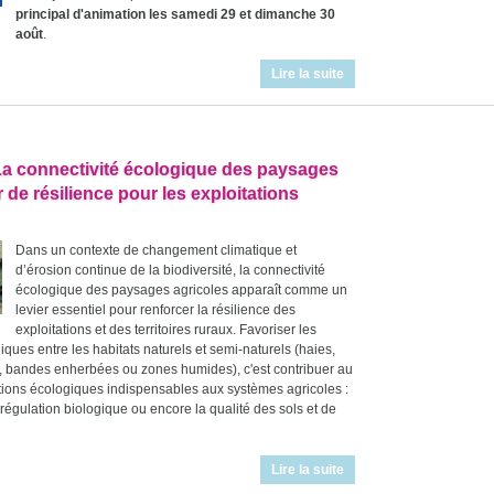
principal d'animation les samedi 29 et dimanche 30
août
.
Lire la suite
La connectivité écologique des paysages
de résilience pour les exploitations
Dans un contexte de changement climatique et
d’érosion continue de la biodiversité, la connectivité
écologique des paysages agricoles apparaît comme un
levier essentiel pour renforcer la résilience des
exploitations et des territoires ruraux. Favoriser les
iques entre les habitats naturels et semi-naturels (haies,
s, bandes enherbées ou zones humides), c'est contribuer au
tions écologiques indispensables aux systèmes agricoles :
la régulation biologique ou encore la qualité des sols et de
Lire la suite