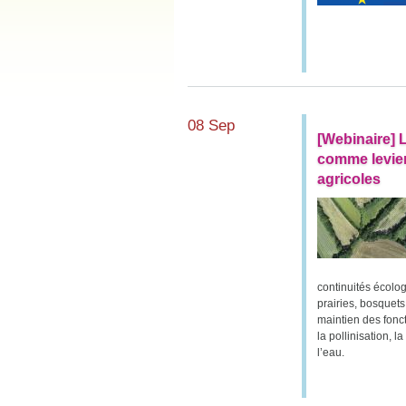
08 Sep
[Webinaire] 
comme levier 
agricoles
continuités écolog
prairies, bosquet
maintien des fonc
la pollinisation, 
l’eau.