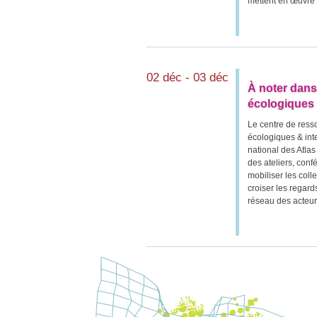
mettent en œuvre u
02 déc - 03 déc
À noter dan
écologiques 
Le centre de ress
écologiques & int
national des Atla
des ateliers, conf
mobiliser les coll
croiser les regard
réseau des acteur