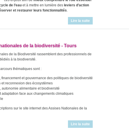
ces enjeux afin de
mieux comprendre le rôle essentiel
cycle de l’eau
et à mettre en lumière des
leviers d’action
server et restaurer leurs fonctionnalités
.
Lire la suite
ationales de la biodiversité - Tours
nales de la Biodiversité rassemblent des professionnels de
dédiés à la biodiversité.
parcours thématiques sont :
n, financement et gouvernance des politiques de biodiversité
n et reconnexion des écosystèmes
, autonomie alimentaire et biodiversité
t adaptation face aux changements climatiques
lle
iptions sur le site internet des Assises Nationales de la
Lire la suite