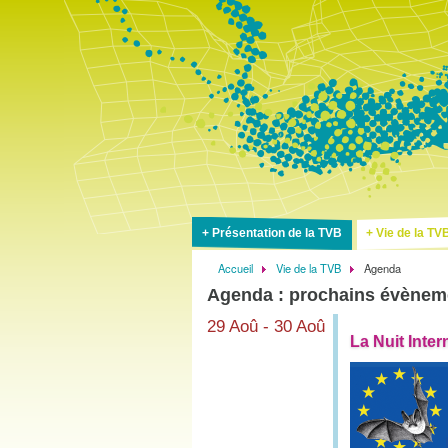
Présentation de la TVB
Vie de la TV
Accueil
Vie de la TVB
Agenda
Fil
Agenda : prochains évènem
d'Ariane
29 Aoû - 30 Aoû
La Nuit Inte