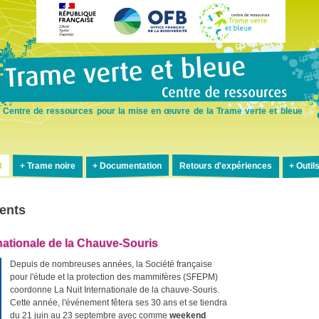
Aller
au
contenu
principal
Centre de ressources pour la mise en œuvre de la Trame verte et bleue
B
Trame noire
Documentation
Retours d'expériences
Outil
ents
rnationale de la Chauve-Souris
Depuis de nombreuses années, la Société française
pour l'étude et la protection des mammifères (SFEPM)
coordonne La Nuit Internationale de la chauve-Souris.
Cette année, l'événement fêtera ses 30 ans et se tiendra
du 21 juin au 23 septembre avec comme
weekend