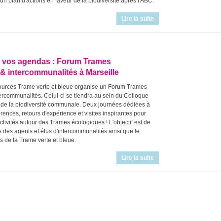
n plan d'actions en faveur de la biodiversité après l'ABC.
Lire la suite
s vos agendas : Forum Trames
& intercommunalités à Marseille
ources Trame verte et bleue organise un Forum Trames
ercommunalités. Celui-ci se tiendra au sein du Colloque
s de la biodiversité communale. Deux journées dédiées à
érences, retours d'expérience et visites inspirantes pour
ectivités autour des Trames écologiques ! L'objectif est de
s des agents et élus d'intercommunalités ainsi que le
s de la Trame verte et bleue.
Lire la suite