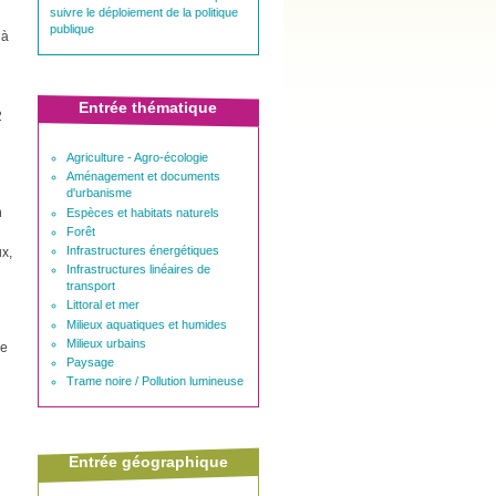
suivre le déploiement de la politique
publique
 à
Entrée thématique
2
Agriculture - Agro-écologie
Aménagement et documents
d'urbanisme
n
Espèces et habitats naturels
Forêt
Infrastructures énergétiques
ux,
Infrastructures linéaires de
transport
Littoral et mer
Milieux aquatiques et humides
Milieux urbains
ue
Paysage
Trame noire / Pollution lumineuse
Entrée géographique