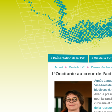
Présentation de la TVB
Vie de la TV
Accueil
Vie de la TVB
Paroles d'acteur
Fil
L’Occitanie au cœur de l’act
d'Ariane
Agnès Lange
Vice-Préside
biodiversité,
Avec la prés
pour la trans
circulaire et
de la ressou