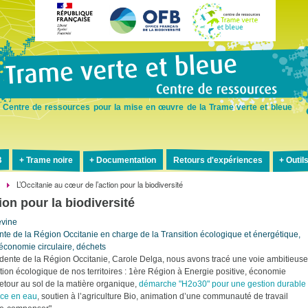
Aller
au
contenu
principal
Centre de ressources pour la mise en œuvre de la Trame verte et bleue
B
Trame noire
Documentation
Retours d'expériences
Outil
s
L’Occitanie au cœur de l’action pour la biodiversité
ion pour la biodiversité
vine
nte de la Région Occitanie en charge de la Transition écologique et énergétique,
 économie circulaire, déchets
idente de la Région Occitanie, Carole Delga, nous avons tracé une voie ambitieuse
ition écologique de nos territoires : 1ère Région à Energie positive, économie
 retour au sol de la matière organique,
démarche "H2o30" pour une gestion durable
rce en eau
, soutien à l’agriculture Bio, animation d’une communauté de travail