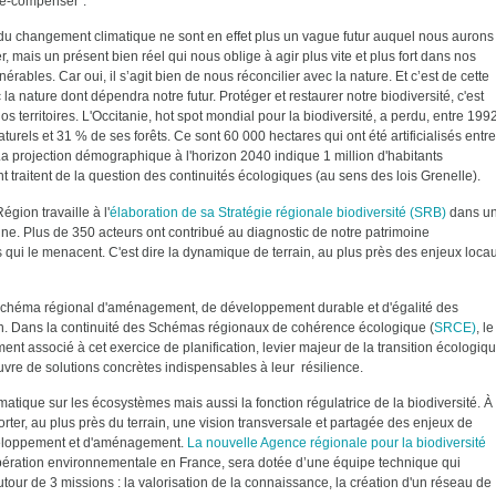
ire-compenser".
du changement climatique ne sont en effet plus un vague futur auquel nous aurons
, mais un présent bien réel qui nous oblige à agir plus vite et plus fort dans nos
lnérables. Car oui, il s’agit bien de nous réconcilier avec la nature. Et c’est de cette
 la nature dont dépendra notre futur. Protéger et restaurer notre biodiversité, c'est
s territoires. L'Occitanie, hot spot mondial pour la biodiversité, a perdu, entre 199
turels et 31 % de ses forêts. Ce sont 60 000 hectares qui ont été artificialisés entre
 La projection démographique à l'horizon 2040 indique 1 million d'habitants
traitent de la question des continuités écologiques (au sens des lois Grenelle).
égion travaille à l'
élaboration de sa Stratégie régionale biodiversité (SRB)
dans u
enne. Plus de 350 acteurs ont contribué au diagnostic de notre patrimoine
 qui le menacent. C'est dire la dynamique de terrain, au plus près des enjeux loca
u Schéma régional d'aménagement, de développement durable et d'égalité des
on. Dans la continuité des Schémas régionaux de cohérence écologique (
SRCE)
, le
nt associé à cet exercice de planification, levier majeur de la transition écologiq
œuvre de solutions concrètes indispensables à leur résilience.
tique sur les écosystèmes mais aussi la fonction régulatrice de la biodiversité. À
rter, au plus près du terrain, une vision transversale et partagée des enjeux de
éveloppement et d'aménagement.
La nouvelle Agence régionale pour la biodiversité
pération environnementale en France, sera dotée d’une équipe technique qui
tour de 3 missions : la valorisation de la connaissance, la création d'un réseau de