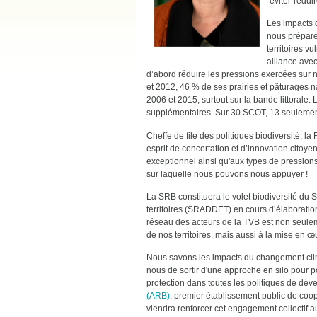
"éviter-rédu
Les impacts 
nous préparer
territoires vu
alliance avec
d’abord réduire les pressions exercées sur no
et 2012, 46 % de ses prairies et pâturages na
2006 et 2015, surtout sur la bande littorale.
supplémentaires. Sur 30 SCOT, 13 seulement 
Cheffe de file des politiques biodiversité, la R
esprit de concertation et d’innovation citoy
exceptionnel ainsi qu'aux types de pressions
sur laquelle nous pouvons nous appuyer !
La SRB constituera le volet biodiversité d
territoires (SRADDET) en cours d’élaborati
réseau des acteurs de la TVB est non seuleme
de nos territoires, mais aussi à la mise en 
Nous savons les impacts du changement clima
nous de sortir d'une approche en silo pour po
protection dans toutes les politiques de d
(ARB)
, premier établissement public de coo
viendra renforcer cet engagement collectif au