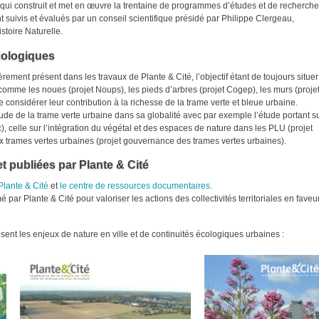
 qui construit et met en œuvre la trentaine de programmes d’études et de recherche
ivis et évalués par un conseil scientifique présidé par Philippe Clergeau,
stoire Naturelle.
cologiques
rement présent dans les travaux de Plante & Cité, l’objectif étant de toujours situer
 comme les noues (projet Noups), les pieds d’arbres (projet Cogep), les murs (proje
onsidérer leur contribution à la richesse de la trame verte et bleue urbaine.
tude de la trame verte urbaine dans sa globalité avec par exemple l’étude portant s
ic), celle sur l’intégration du végétal et des espaces de nature dans les PLU (projet
 trames vertes urbaines (projet gouvernance des trames vertes urbaines).
t publiées par Plante & Cité
 Plante & Cité
et
le centre de ressources documentaires
.
par Plante & Cité pour valoriser les actions des collectivités territoriales en faveu
sent les enjeux de nature en ville et de continuités écologiques urbaines :