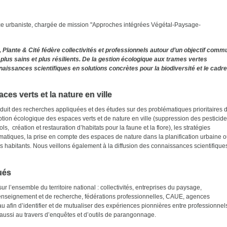
ce urbaniste, chargée de mission "Approches intégrées Végétal-Paysage-
lante & Cité fédère collectivités et professionnels autour d’un objectif comm
plus sains et plus résilients. De la gestion écologique aux trames vertes
naissances scientifiques en solutions concrètes pour la biodiversité et le cadre
ces verts et la nature en ville
nduit des recherches appliquées et des études sur des problématiques prioritaires 
tion écologique des espaces verts et de nature en ville (suppression des pesticide
, création et restauration d’habitats pour la faune et la flore), les stratégies
matiques, la prise en compte des espaces de nature dans la planification urbaine 
des habitants. Nous veillons également à la diffusion des connaissances scientifique
ués
 l’ensemble du territoire national : collectivités, entreprises du paysage,
enseignement et de recherche, fédérations professionnelles, CAUE, agences
fin d’identifier et de mutualiser des expériences pionnières entre professionnel
 aussi au travers d’enquêtes et d’outils de parangonnage.