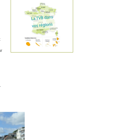
t
ur
r