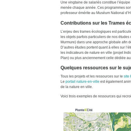
Une vingtaine de salariés constitue l’équipe
menée chaque année. Ces programmes sont su
professeur émérite au Muséum National d’Hi
Contributions sur les Trames é
L’enjeu des trames écologiques est particuliè
les objets parfois particuliers de nos études
Murmure) dans une approche globale afin de c
D’autres études portent quant à elles sur l’é
les indicateurs de nature en ville (projet Ind
Plan) ou plus anciennement celle dédiée aux
Quelques ressources sur le suje
Tous les projets et les ressources sur le
site
Le
portail nature-en-ville
est également animé 
de la nature en ville.
Voici trois exemples de ressources qui recroi