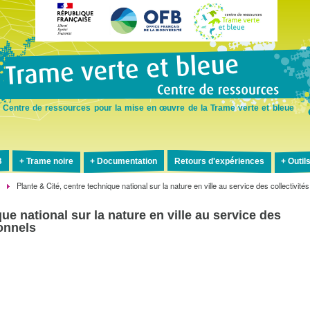
Aller
au
contenu
principal
Centre de ressources pour la mise en œuvre de la Trame verte et bleue
B
Trame noire
Documentation
Retours d'expériences
Outil
s
Plante & Cité, centre technique national sur la nature en ville au service des collectivités
ue national sur la nature en ville au service des
ionnels