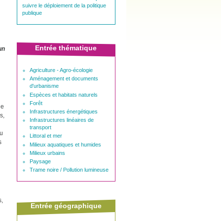
suivre le déploiement de la politique
publique
Entrée thématique
un
Agriculture - Agro-écologie
Aménagement et documents
d'urbanisme
Espèces et habitats naturels
Forêt
de
Infrastructures énergétiques
s,
Infrastructures linéaires de
transport
ou
Littoral et mer
s
Milieux aquatiques et humides
Milieux urbains
Paysage
Trame noire / Pollution lumineuse
s,
Entrée géographique