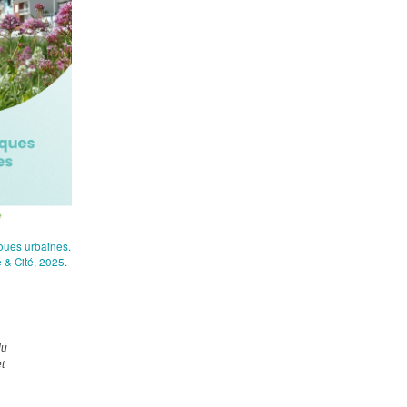
oues urbaines.
 & Cité, 2025.
du
t