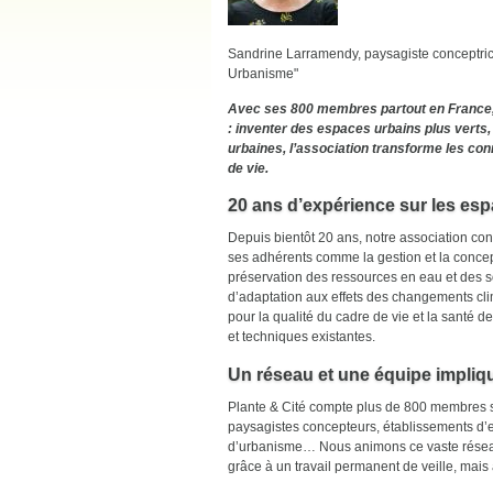
Sandrine Larramendy, paysagiste conceptri
Urbanisme"
Avec ses 800 membres partout en France, P
: inventer des espaces urbains plus verts, 
urbaines, l’association transforme les con
de vie.
20 ans d’expérience sur les espa
Depuis bientôt 20 ans, notre association co
ses adhérents comme la gestion et la concep
préservation des ressources en eau et des sols
d’adaptation aux effets des changements cli
pour la qualité du cadre de vie et la santé 
et techniques existantes.
Un réseau et une équipe impliq
Plante & Cité compte plus de 800 membres sur
paysagistes concepteurs, établissements d’
d’urbanisme… Nous animons ce vaste réseau a
grâce à un travail permanent de veille, mais