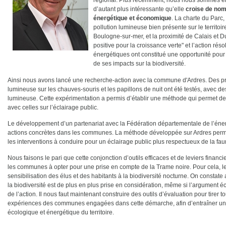
régional. Plus récemment, nous nous sommes e
d’autant plus intéressante qu’elle
croise de nom
énergétique et économique
. La charte du Parc,
pollution lumineuse bien présente sur le territo
Boulogne-sur-mer, et la proximité de Calais et Du
positive pour la croissance verte" et l’action r
énergétiques ont constitué une opportunité pour ap
de ses impacts sur la biodiversité.
Ainsi nous avons lancé une recherche-action avec la commune d'Ardres. Des pro
lumineuse sur les chauves-souris et les papillons de nuit ont été testés, avec de
lumineuse. Cette expérimentation a permis d’établir une méthode qui permet de 
avec celles sur l’éclairage public.
Le développement d’un partenariat avec la Fédération départementale de l’éner
actions concrètes dans les communes. La méthode développée sur Ardres permet 
les interventions à conduire pour un éclairage public plus respectueux de la fa
Nous faisons le pari que cette conjonction d’outils efficaces et de leviers finan
les communes à opter pour une prise en compte de la Trame noire. Pour cela, le 
sensibilisation des élus et des habitants à la biodiversité nocturne. On constate
la biodiversité est de plus en plus prise en considération, même si l’argument
de l’action. Il nous faut maintenant construire des outils d’évaluation pour tire
expériences des communes engagées dans cette démarche, afin d’entraîner u
écologique et énergétique du territoire.