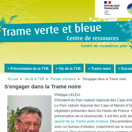
Aller
au
contenu
principal
Centre de ressources pour la
Présentation de la TVB
Vie de la TVB
Trame noire
Docum
Accueil
Vie de la TVB
Paroles d'acteurs
S'engager dans la Trame noire
Fil
S'engager dans la Trame noire
d'Ariane
Philippe LELEU
Président du Parc naturel régional des Caps et 
Le Parc naturel régional des Caps et Marais d’
végétales présentes dans les Hauts-de-France. 
préservation de la biodiversité, il est très acti
œuvre de sa Trame verte et bleue
. Des premièr
avec un bureau d’études, notamment sur la sous