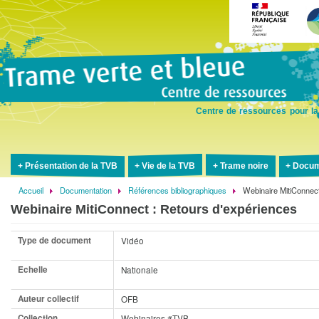
Aller
au
contenu
principal
Centre de ressources pour la
Présentation de la TVB
Vie de la TVB
Trame noire
Docum
Accueil
Documentation
Références bibliographiques
Webinaire MitiConnect
Fil
Webinaire MitiConnect : Retours d'expériences
d'Ariane
Type de document
Vidéo
Echelle
Nationale
Auteur collectif
OFB
Collection
Webinaires #TVB