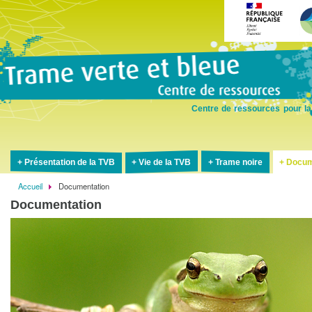
Aller
au
contenu
principal
Centre de ressources pour la
Présentation de la TVB
Vie de la TVB
Trame noire
Docum
Accueil
Documentation
Fil
Documentation
d'Ariane