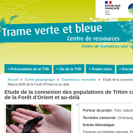
Aller
au
contenu
principal
Centre de ressources pour la
Présentation de la TVB
Vie de la TVB
Trame noire
Docum
Accueil
Entrée géographique
Expériences recensées
Etude de la connexio
Fil
Natura 2000 de la Forêt d'Orient et au-delà
d'Ariane
Etude de la connexion des populations de Triton cr
de la Forêt d'Orient et au-delà
Porteur du projet
Parc nature
Territoire concerné
Champag
Entrée thématique
Espèces et habitats naturels
F