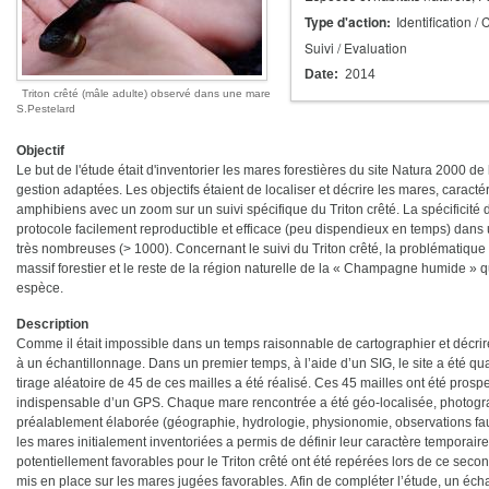
Type d'action
Identification /
Suivi / Evaluation
Date
2014
Triton crêté (mâle adulte) observé dans une mare
S.Pestelard
Objectif
Le but de l'étude était d'inventorier les mares forestières du site Natura 2000 d
gestion adaptées. Les objectifs étaient de localiser et décrire les mares, caractér
amphibiens avec un zoom sur un suivi spécifique du Triton crêté. La spécificité de
protocole facilement reproductible et efficace (peu dispendieux en temps) dans 
très nombreuses (> 1000). Concernant le suivi du Triton crêté, la problématique ét
massif forestier et le reste de la région naturelle de la « Champagne humide » q
espèce.
Description
Comme il était impossible dans un temps raisonnable de cartographier et décri
à un échantillonnage. Dans un premier temps, à l’aide d’un SIG, le site a été qu
tirage aléatoire de 45 de ces mailles a été réalisé. Ces 45 mailles ont été pros
indispensable d’un GPS. Chaque mare rencontrée a été géo-localisée, photograph
préalablement élaborée (géographie, hydrologie, physionomie, observations faun
les mares initialement inventoriées a permis de définir leur caractère tempora
potentiellement favorables pour le Triton crêté ont été repérées lors de ce secon
mis en place sur les mares jugées favorables. Afin de compléter l’étude, un éch