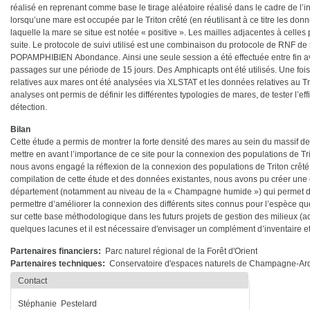
réalisé en reprenant comme base le tirage aléatoire réalisé dans le cadre de l’i
lorsqu’une mare est occupée par le Triton crêté (en réutilisant à ce titre les do
laquelle la mare se situe est notée « positive ». Les mailles adjacentes à celles 
suite. Le protocole de suivi utilisé est une combinaison du protocole de RNF d
POPAMPHIBIEN Abondance. Ainsi une seule session a été effectuée entre fin av
passages sur une période de 15 jours. Des Amphicapts ont été utilisés. Une fois 
relatives aux mares ont été analysées via XLSTAT et les données relatives au T
analyses ont permis de définir les différentes typologies de mares, de tester l’eff
détection.
Bilan
Cette étude a permis de montrer la forte densité des mares au sein du massif de
mettre en avant l’importance de ce site pour la connexion des populations de Trito
nous avons engagé la réflexion de la connexion des populations de Triton crêté à
compilation de cette étude et des données existantes, nous avons pu créer une c
département (notamment au niveau de la « Champagne humide ») qui permet d’
permettre d’améliorer la connexion des différents sites connus pour l’espèce qu
sur cette base méthodologique dans les futurs projets de gestion des milieux (aq
quelques lacunes et il est nécessaire d'envisager un complément d’inventaire et 
Partenaires financiers
Parc naturel régional de la Forêt d'Orient
Partenaires techniques
Conservatoire d'espaces naturels de Champagne-A
Contact
Stéphanie
Pestelard