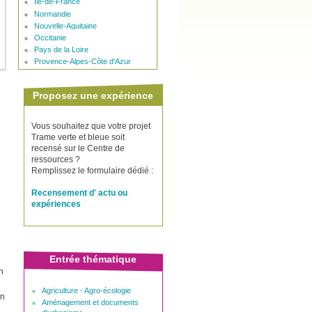
Ile-de-France
Normandie
Nouvelle-Aquitaine
Occitanie
Pays de la Loire
Provence-Alpes-Côte d'Azur
Proposez une expérience
Vous souhaitez que votre projet
Trame verte et bleue soit
recensé sur le Centre de
ressources ?
Remplissez le formulaire dédié :
Recensement d' actu ou
expériences
Entrée thématique
n
Agriculture - Agro-écologie
on
Aménagement et documents