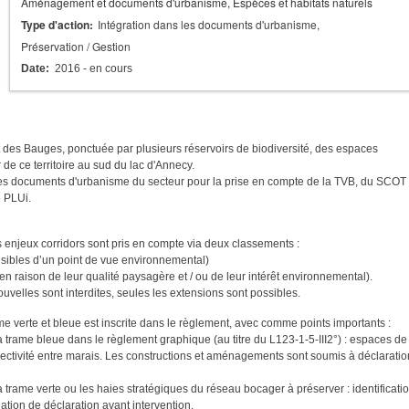
Aménagement et documents d'urbanisme
Espèces et habitats naturels
Type d'action
Intégration dans les documents d'urbanisme
Préservation / Gestion
Date
2016
- en cours
t des Bauges, ponctuée par plusieurs réservoirs de biodiversité, des espaces
 de ce territoire au sud du lac d'Annecy.
des documents d'urbanisme du secteur pour la prise en compte de la TVB, du SCOT
 PLUi.
 enjeux corridors sont pris en compte via deux classements :
sibles d’un point de vue environnemental)
n raison de leur qualité paysagère et / ou de leur intérêt environnemental).
velles sont interdites, seules les extensions sont possibles.
ame verte et bleue est inscrite dans le règlement, avec comme points importants :
 la trame bleue dans le règlement graphique (au titre du L123-1-5-III2°) : espaces de
ectivité entre marais. Les constructions et aménagements sont soumis à déclaratio
la trame verte ou les haies stratégiques du réseau bocager à préserver : identificati
gation de déclaration avant intervention.