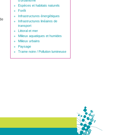
d'urbanisme
Espèces et habitats naturels
Forêt
Infrastructures énergétiques
 de
Infrastructures linéaires de
transport
Littoral et mer
Milieux aquatiques et humides
Milieux urbains
Paysage
Trame noire / Pollution lumineuse