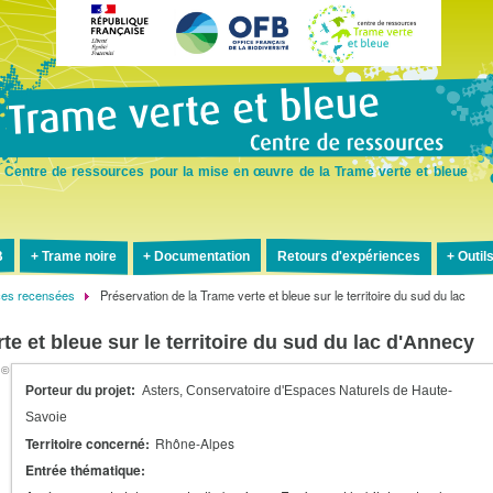
Aller
au
contenu
principal
Centre de ressources pour la mise en œuvre de la Trame verte et bleue
B
Trame noire
Documentation
Retours d'expériences
Outil
ces recensées
Préservation de la Trame verte et bleue sur le territoire du sud du lac
te et bleue sur le territoire du sud du lac d'Annecy
Porteur du projet
Asters, Conservatoire d'Espaces Naturels de Haute-
Savoie
Territoire concerné
Rhône-Alpes
Entrée thématique