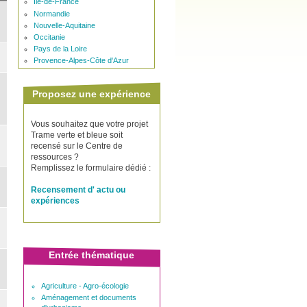
Ile-de-France
Normandie
Nouvelle-Aquitaine
Occitanie
Pays de la Loire
Provence-Alpes-Côte d'Azur
Proposez une expérience
Vous souhaitez que votre projet
Trame verte et bleue soit
recensé sur le Centre de
ressources ?
Remplissez le formulaire dédié :
Recensement d' actu ou
expériences
Entrée thématique
Agriculture - Agro-écologie
Aménagement et documents