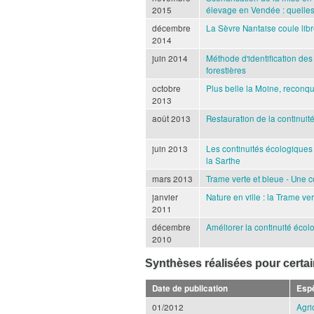
2015
élevage en Vendée : quelles
décembre
La Sèvre Nantaise coule lib
2014
juin 2014
Méthode d'identification des
forestières
octobre
Plus belle la Moine, reconqu
2013
août 2013
Restauration de la continui
juin 2013
Les continuités écologiques 
la Sarthe
mars 2013
Trame verte et bleue - Une c
janvier
Nature en ville : la Trame v
2011
décembre
Améliorer la continuité éco
2010
Synthèses réalisées pour certa
Date de publication
Esp
01/2012
Agri