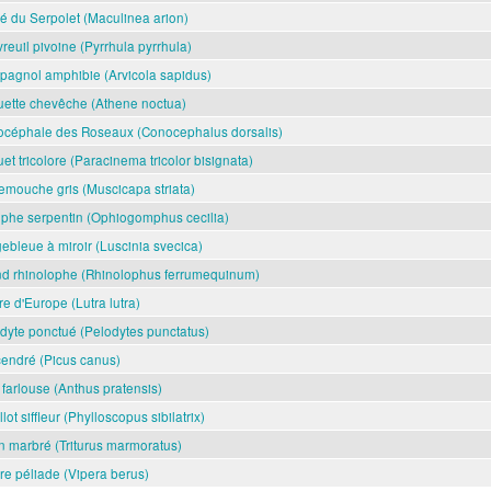
é du Serpolet (Maculinea arion)
reuil pivoine (Pyrrhula pyrrhula)
agnol amphibie (Arvicola sapidus)
ette chevêche (Athene noctua)
céphale des Roseaux (Conocephalus dorsalis)
uet tricolore (Paracinema tricolor bisignata)
mouche gris (Muscicapa striata)
he serpentin (Ophiogomphus cecilia)
ebleue à miroir (Luscinia svecica)
d rhinolophe (Rhinolophus ferrumequinum)
re d'Europe (Lutra lutra)
dyte ponctué (Pelodytes punctatus)
cendré (Picus canus)
t farlouse (Anthus pratensis)
lot siffleur (Phylloscopus sibilatrix)
on marbré (Triturus marmoratus)
re péliade (Vipera berus)