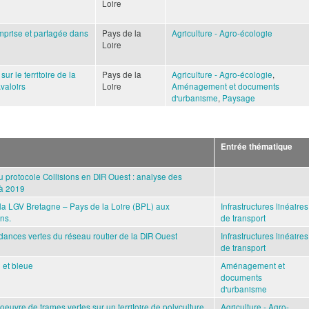
Loire
mprise et partagée dans
Pays de la
Agriculture - Agro-écologie
Loire
ur le territoire de la
Pays de la
Agriculture - Agro-écologie
,
aloirs
Loire
Aménagement et documents
d'urbanisme
,
Paysage
Entrée thématique
 protocole Collisions en DIR Ouest : analyse des
 à 2019
 la LGV Bretagne – Pays de la Loire (BPL) aux
Infrastructures linéaires
ns.
de transport
dances vertes du réseau routier de la DIR Ouest
Infrastructures linéaires
de transport
e et bleue
Aménagement et
documents
d'urbanisme
oeuvre de trames vertes sur un territoire de polyculture
Agriculture - Agro-