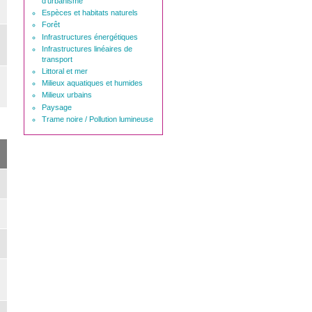
d'urbanisme
Espèces et habitats naturels
Forêt
Infrastructures énergétiques
Infrastructures linéaires de
transport
Littoral et mer
Milieux aquatiques et humides
Milieux urbains
Paysage
Trame noire / Pollution lumineuse