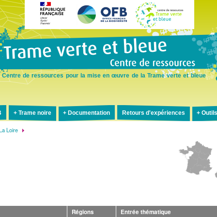
Aller
au
contenu
principal
Centre de ressources pour la mise en œuvre de la Trame verte et bleue
B
Trame noire
Documentation
Retours d'expériences
Outil
La Loire
Régions
Entrée thématique