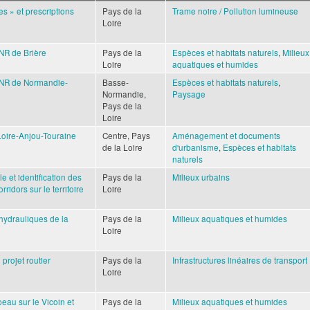
s » et prescriptions
Pays de la
Trame noire / Pollution lumineuse
Loire
PNR de Brière
Pays de la
Espèces et habitats naturels
,
Milieux
Loire
aquatiques et humides
 PNR de Normandie-
Basse-
Espèces et habitats naturels
,
Normandie,
Paysage
Pays de la
Loire
Loire-Anjou-Touraine
Centre, Pays
Aménagement et documents
de la Loire
d'urbanisme
,
Espèces et habitats
naturels
e et identification des
Pays de la
Milieux urbains
rridors sur le territoire
Loire
hydrauliques de la
Pays de la
Milieux aquatiques et humides
Loire
projet routier
Pays de la
Infrastructures linéaires de transport
Loire
eau sur le Vicoin et
Pays de la
Milieux aquatiques et humides