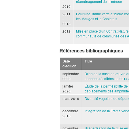
-
réaménagement du lit mineur
2010
2011
Pour une Trame verte et bleue co
-
les Mauges et le Choletais
2015
2012
Mise en place d'un Contrat Nature s
communauté de communes des Av
Références bibliographiques
Date
Titre
d'édition
septembre
Bilan de la mise en œuvre du
2020
données récoltées de 2014
janvier
Étude de la perméabilité de
2020
déplacements des amphibie
mars 2019
Diversité végétale de dépen
décembre
Intégration de la Trame vert
2015
novembre
Scénarisation de la mise en 