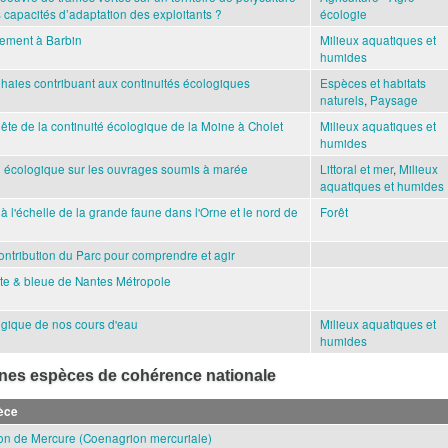
 capacités d’adaptation des exploitants ?
écologie
rement à Barbin
Milieux aquatiques et
humides
 haies contribuant aux continuités écologiques
Espèces et habitats
naturels
,
Paysage
ête de la continuité écologique de la Moine à Cholet
Milieux aquatiques et
humides
té écologique sur les ouvrages soumis à marée
Littoral et mer
,
Milieux
aquatiques et humides
à l'échelle de la grande faune dans l'Orne et le nord de
Forêt
ontribution du Parc pour comprendre et agir
erte & bleue de Nantes Métropole
logique de nos cours d'eau
Milieux aquatiques et
humides
ines espèces de cohérence nationale
èce
on de Mercure (Coenagrion mercuriale)