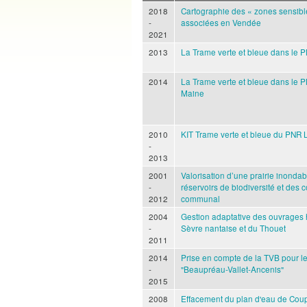
2018
Cartographie des « zones sensible
-
associées en Vendée
2021
2013
La Trame verte et bleue dans le 
2014
La Trame verte et bleue dans le
Maine
2010
KIT Trame verte et bleue du PNR 
-
2013
2001
Valorisation d’une prairie inondabl
-
réservoirs de biodiversité et des co
2012
communal
2004
Gestion adaptative des ouvrages 
-
Sèvre nantaise et du Thouet
2011
2014
Prise en compte de la TVB pour le 
-
"Beaupréau-Vallet-Ancenis"
2015
2008
Effacement du plan d'eau de Coup