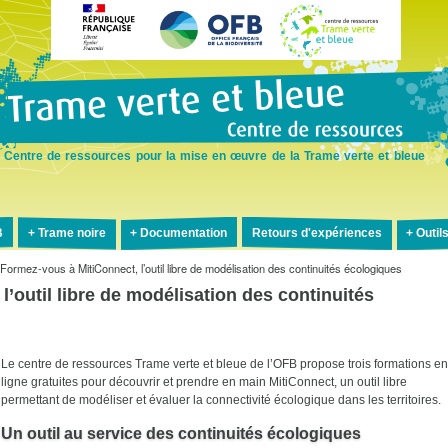
Aller
au
contenu
principal
Centre de ressources pour la mise en œuvre de la Trame verte et bleue
B
Trame noire
Documentation
Retours d'expériences
Outil
Formez-vous à MitiConnect, l’outil libre de modélisation des continuités écologiques
’outil libre de modélisation des continuités
Le centre de ressources Trame verte et bleue de l’OFB propose trois formations en
ligne gratuites pour découvrir et prendre en main MitiConnect, un outil libre
permettant de modéliser et évaluer la connectivité écologique dans les territoires.
Un outil au service des continuités écologiques