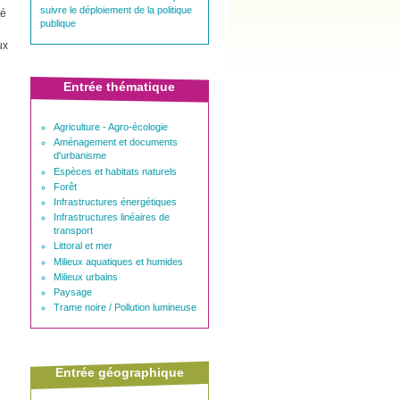
suivre le déploiement de la politique
té
publique
ux
Entrée thématique
Agriculture - Agro-écologie
Aménagement et documents
d'urbanisme
Espèces et habitats naturels
Forêt
Infrastructures énergétiques
Infrastructures linéaires de
transport
Littoral et mer
Milieux aquatiques et humides
Milieux urbains
Paysage
Trame noire / Pollution lumineuse
Entrée géographique