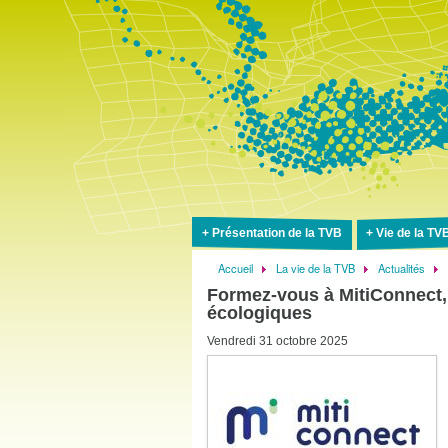
Présentation de la TVB
Vie de la TV
Accueil
La vie de la TVB
Actualités
Fil
Formez-vous à MitiConnect, l
d'Ariane
écologiques
Vendredi 31 octobre 2025