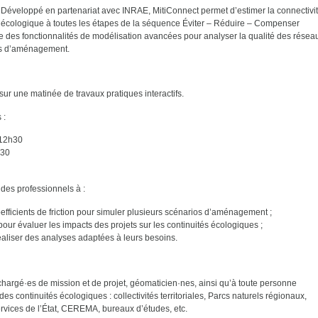
Développé en partenariat avec INRAE, MitiConnect permet d’estimer la connectivi
écologique à toutes les étapes de la séquence Éviter – Réduire – Compenser
fre des fonctionnalités de modélisation avancées pour analyser la qualité des résea
ios d’aménagement.
sur une matinée de travaux pratiques interactifs.
 :
 12h30
h30
 des professionnels à :
efficients de friction pour simuler plusieurs scénarios d’aménagement ;
 pour évaluer les impacts des projets sur les continuités écologiques ;
réaliser des analyses adaptées à leurs besoins.
hargé·es de mission et de projet, géomaticien·nes, ainsi qu’à toute personne
es continuités écologiques : collectivités territoriales, Parcs naturels régionaux,
rvices de l’État, CEREMA, bureaux d’études, etc.