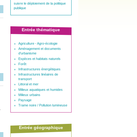
suivre le déploiement de la politique
publique
e
Entrée thématique
l
Agriculture - Agro-écologie
Aménagement et documents
d'urbanisme
Espèces et habitats naturels
Forêt
Infrastructures énergétiques
Infrastructures linéaires de
e
transport
Littoral et mer
Milieux aquatiques et humides
Milieux urbains
Paysage
Trame noire / Pollution lumineuse
r
Entrée géographique
e