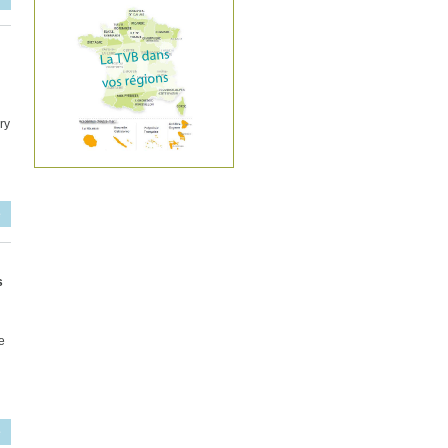
ry
e
s
e
e