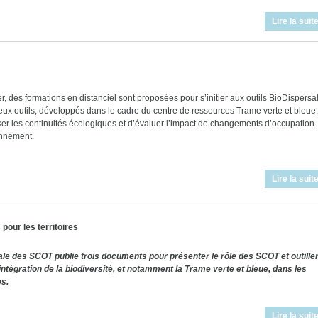
Lire la suit
, des formations en distanciel sont proposées pour s’initier aux outils BioDispersa
eux outils, développés dans le cadre du centre de ressources Trame verte et bleue,
er les continuités écologiques et d’évaluer l’impact de changements d’occupation
onnement.
Lire la suit
 pour les territoires
ale des SCOT publie trois documents pour présenter le rôle des SCOT et outille
l’intégration de la biodiversité, et notamment la Trame verte et bleue, dans les
es.
Lire la suit