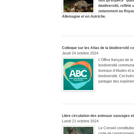
tant qu'espèce "quas
biodiversité, reflèt
notamment au Royaum
Allemagne et en Autriche.
Colloque sur les Atlas de la biodiversité
Jeudi 24 octobre 2024
L'Office français de l
biodiversité communal
bureaux d’études et a
biodiversité. Cet évé
partager des expérienc
Libre circulation des animaux sauvages et
Lundi 21 octobre 2024
Le Conseil constitutio
code de l’environnemen