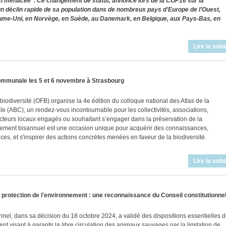
i menacée". Ce changement de statut, annoncé lors de la COP16 sur la
e un déclin rapide de sa population dans de nombreux pays d’Europe de l’Ouest,
e-Uni, en Norvège, en Suède, au Danemark, en Belgique, aux Pays-Bas, en
Lire la suit
 communale les 5 et 6 novembre à Strasbourg
a biodiversité (OFB) organise la 4e édition du colloque national des Atlas de la
e (ABC), un rendez-vous incontournable pour les collectivités, associations,
cteurs locaux engagés ou souhaitant s’engager dans la préservation de la
nement bisannuel est une occasion unique pour acquérir des connaissances,
es, et s'inspirer des actions concrètes menées en faveur de la biodiversité.
Lire la suit
 protection de l'environnement : une reconnaissance du Conseil constitutionne
nnel, dans sa décision du 18 octobre 2024, a validé des dispositions essentielles 
t visant à garantir la libre circulation des animaux sauvages par la limitation de