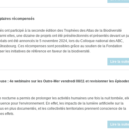
mplaires récompensés
tés ont participé à la seconde édition des Trophées des Atlas de la Biodiversité
i elles, une dizaine de projets ont été présélectionnés et présentés devant un ju
uréats ont été annoncés le 5 novembre 2024, lors du Colloque national des ABC,
Strasbourg. Ces récompenses sont possibles grâce au soutien de la Fondation
er les initiatives de référence en faveur de la biodiversité.
Lire la suit
use : 4e webinaire sur les Outre-Mer vendredi 08/11 et revisionner les épisode
elle nocturne a permis de prolonger les activités humaines une fois la nuit tombée, ell
ence pour l'environnement. En effet, les impacts de la lumière artificielle sur la
lus en plus documentés, et les collectivités territoriales prennent conscience de la
es effets.
Lire la suit