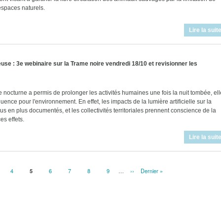
espaces naturels.
Lire la suit
use : 3e webinaire sur la Trame noire vendredi 18/10 et revisionner les
elle nocturne a permis de prolonger les activités humaines une fois la nuit tombée, ell
ence pour l'environnement. En effet, les impacts de la lumière artificielle sur la
lus en plus documentés, et les collectivités territoriales prennent conscience de la
es effets.
Lire la suit
ge
Page
4
Page
5
Page
6
Page
7
Page
8
Page
9
…
Page
››
Dernière
Dernier »
courante
suivante
page