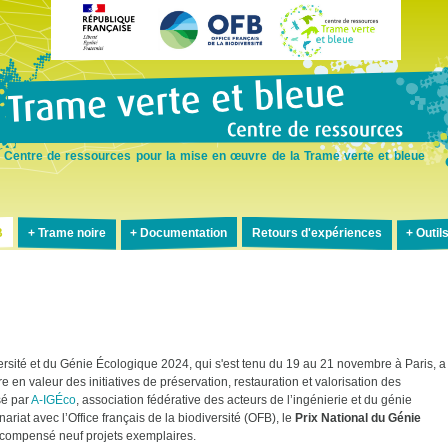
Aller
au
contenu
principal
Centre de ressources pour la mise en œuvre de la Trame verte et bleue
B
Trame noire
Documentation
Retours d'expériences
Outil
ersité et du Génie Écologique 2024, qui s'est tenu du 19 au 21 novembre à Paris, a
re en valeur des initiatives de préservation, restauration et valorisation des
sé par
A-IGÉco
, association fédérative des acteurs de l’ingénierie et du génie
ariat avec l’Office français de la biodiversité (OFB), le
Prix National du Génie
compensé neuf projets exemplaires.