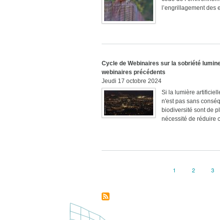
l’engrillagement des 
Cycle de Webinaires sur la sobriété lumine
webinaires précédents
Jeudi 17 octobre 2024
Si la lumière artifici
n'est pas sans conséqu
biodiversité sont de p
nécessité de réduire c
Page
1
Page
2
Pa
3
Pagination