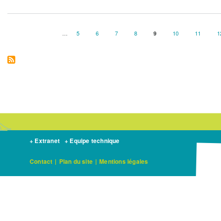
…
Page
5
Page
6
Page
7
Page
8
Page
9
Page
10
Page
11
P
1
Pagination
courante
+ Extranet
+ Equipe technique
Contact
|
Plan du site
|
Mentions légales