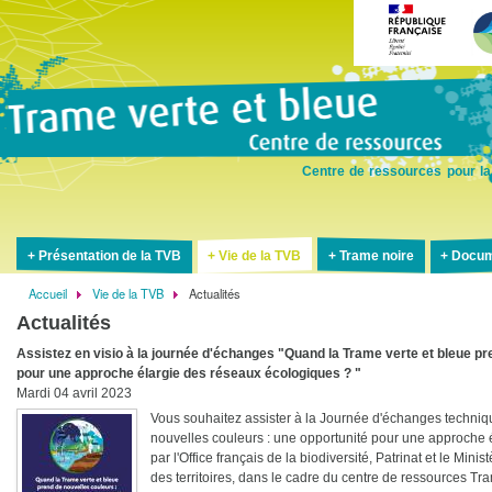
Aller
au
contenu
principal
Centre de ressources pour la
Présentation de la TVB
Vie de la TVB
Trame noire
Docum
Accueil
Vie de la TVB
Actualités
Fil
Actualités
d'Ariane
Assistez en visio à la journée d'échanges "Quand la Trame verte et bleue pr
pour une approche élargie des réseaux écologiques ? "
Mardi 04 avril 2023
Vous souhaitez assister à la Journée d'échanges techniq
nouvelles couleurs : une opportunité pour une approche 
par l'Office français de la biodiversité, Patrinat et le Min
des territoires, dans le cadre du centre de ressources Tram