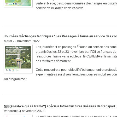
verte et bleue, deux demi-journées d'échanges en distanc
service de la Trame verte et bleue.
Journées d’échanges techniques “Les Passages à faune au service des con
Mardi 22 novembre 2022
Les journées "Les passages à faune au service des conti
organisées les 22 et 23 novembre par l’Office français de 
ressources Trame verte et bleue, le CEREMA et le ministè
des territoires démarrent.
Cette rencontre a pour objectif d’échanger entre professi
expérimentées sur divers territoires pour se mobiliser 
Au programme :
✉️ [Qu'est-ce qui se trame?] spéciale Infrastructures linéaires de transport
Vendredi 04 novembre 2022
La nouvelle lettre d'info
"Qu'est-ce qui se trame?"
du Centr