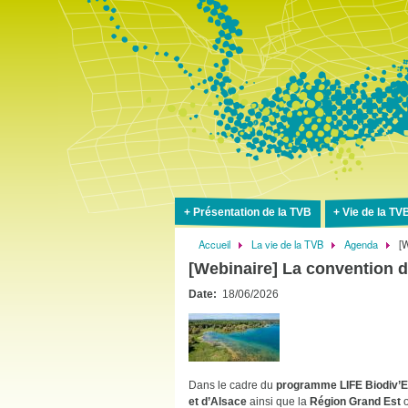
Présentation de la TVB
Vie de la TV
Accueil
La vie de la TVB
Agenda
[W
Fil
[Webinaire] La convention d
d'Ariane
Date
18/06/2026
Dans le cadre du
programme LIFE Biodiv’E
et d’Alsace
ainsi que la
Région Grand Est
o