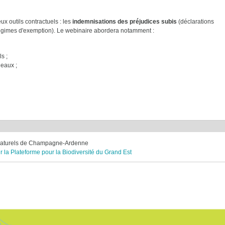
x outils contractuels : les
indemnisations des préjudices subis
(déclarations
égimes d'exemption). Le webinaire abordera notamment :
s ;
 eaux ;
 naturels de Champagne-Ardenne
r la Plateforme pour la Biodiversité du Grand Est