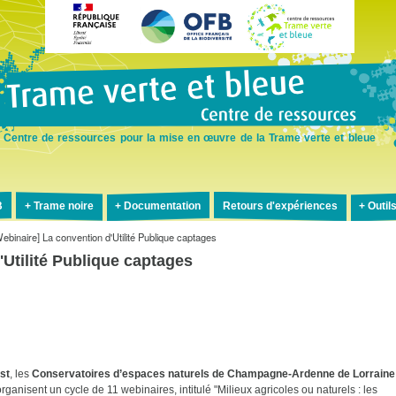
Aller
au
contenu
principal
Centre de ressources pour la mise en œuvre de la Trame verte et bleue
B
Trame noire
Documentation
Retours d'expériences
Outil
ebinaire] La convention d'Utilité Publique captages
'Utilité Publique captages
st
, les
Conservatoires d’espaces naturels de Champagne-Ardenne de Lorraine
rganisent un cycle de 11 webinaires, intitulé "Milieux agricoles ou naturels : les