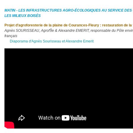
MATIN - LES INFRASTRUCTURES AGRO-
É
COLOGIQUES AU SERVICE DES 
LES MILIEUX BOIS
É
S
Projet d’agroforesterie de la plaine de Courances-Fleury : restauration de la
Agnès SOURISSEAU, Agrof'Île & Alexandre EMERIT, responsable du Pôle enviro
français
Diaporama d'Agnès Sourisseau et Alexandre Emerit