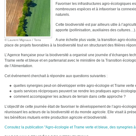
Favoriser les infrastructures agro-écologiques est
nombreuses espèces et à infavoriser la connexi
naturels.
Cette biodiversité est par ailleurs utile à l’agric
apporte (pollinisation, auxiliaires des cultures…).
A une échelle plus vaste, la transition agro-écolo
Laurent Mignaux / Terra
place de projets favorables à la biodiversité tout en structurant des filières r
L’Agence française pour la biodiversité a organisé une journée d’échanges tec
Trame verte et bleue et en partenariat avec le ministère de la Transition écologiqu
de l’Alimentation.
Cet événement cherchait à répondre aux questions suivantes :
quelles synergies peut-on développer entre agro-écologie et Trame verte 
quels services réciproques peuvent se rendre les pratiques agro-écologiqu
comment accompagner les acteurs de terrain dans cette approche ?
L’objectif de cette journée était de favoriser le développement de l’agro-écologi
réunissant les acteurs de la biodiversité et du monde agricole. Elle visait à prés
les bénéfices mutuels entre production agricole et biodiversité.
Consutez la publication "Agro-écologie et Trame verte et bleue, des synegries à 