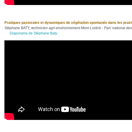
Pratiques pastorales et dynamiques de végétation spontanée dans les prair
Stéphane BATY, technicien agri-environnement Mont Lozère - Parc national d
Diaporama de Stéphane Baty