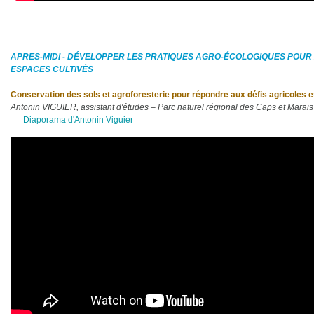
APRES-MIDI - D
É
VELOPPER LES PRATIQUES AGRO-
É
COLOGIQUES POUR
ESPACES CULTIV
É
S
Conservation des sols et agroforesterie pour répondre aux défis agricoles e
Antonin VIGUIER, assistant d'études – Parc naturel régional des Caps et Marais
Diaporama d'Antonin Viguier