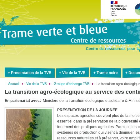
Aller
au
contenu
principal
Centre de ressources pour la
Présentation de la TVB
Vie de la TVB
Trame noire
Docum
Accueil
Vie de la TVB
Groupe d'échange TVB
La transition agro-écologiqu
Fil
La transition agro-écologique au service des cont
d'Ariane
En partenariat avec
Ministère de la transition écologique et solidaire & Ministè
PRÉSENTATION DE LA JOURNÉE
Les espaces agricoles couvrent plus de la moitié d
essentiel dans la préservation de la biodiversité
fortement des pratiques agricoles. Parmi celles-c
systèmes de production qui visent à diminuer les
ressources naturelles et à préserver, voire amplifi