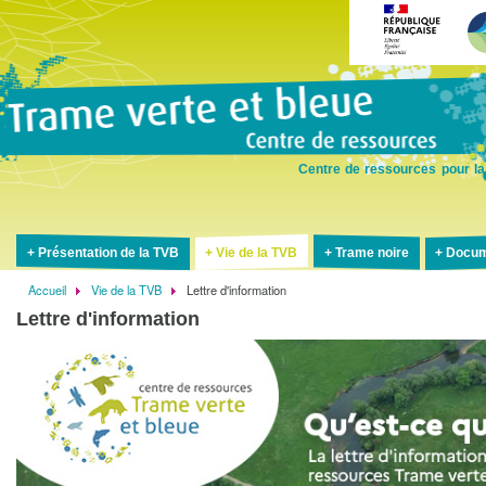
Aller
au
contenu
principal
Centre de ressources pour la
Présentation de la TVB
Vie de la TVB
Trame noire
Docum
Accueil
Vie de la TVB
Lettre d'information
Fil
Lettre d'information
d'Ariane