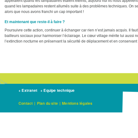
appelaient quand les lampadaires étaient éteints, aujourd’hui ils nous appellent
quand les lampadaires restent allumés suite à des problèmes techniques. On se
alors que nous avons franchi un cap important !
Et maintenant que reste-il à faire ?
Poursuivre cette action, continuer à échanger car rien n’est jamais acquis. Il fa
bailleurs sociaux pour harmoniser l’éclairage. Le cœur village mérite lui aussi no
l’extinction nocturne en préservant la sécurité de déplacement et en conservant 
+ Extranet
+ Equipe technique
Contact
|
Plan du site
|
Mentions légales