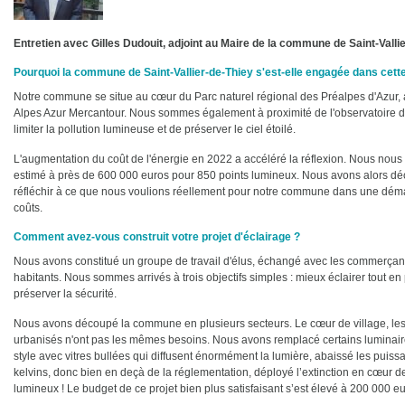
Entretien avec Gilles Dudouit, adjoint au Maire de la commune de Saint-Valli
Pourquoi la commune de Saint-Vallier-de-Thiey s'est-elle engagée dans cet
Notre commune se situe au cœur du Parc naturel régional des Préalpes d'Azur, au
Alpes Azur Mercantour. Nous sommes également à proximité de l'observatoire d
limiter la pollution lumineuse et de préserver le ciel étoilé.
L'augmentation du coût de l'énergie en 2022 a accéléré la réflexion. Nous nous
estimé à près de 600 000 euros pour 850 points lumineux. Nous avons alors déc
réfléchir à ce que nous voulions réellement pour notre commune dans une déma
coûts.
Comment avez-vous construit votre projet d'éclairage ?
Nous avons constitué un groupe de travail d'élus, échangé avec les commerçant
habitants. Nous sommes arrivés à trois objectifs simples : mieux éclairer tout e
préserver la sécurité.
Nous avons découpé la commune en plusieurs secteurs. Le cœur de village, les q
urbanisés n'ont pas les mêmes besoins. Nous avons remplacé certains luminaire
style avec vitres bullées qui diffusent énormément la lumière, abaissé les puiss
kelvins, donc bien en deçà de la réglementation, déployé l’extinction en cœur 
lumineux ! Le budget de ce projet bien plus satisfaisant s’est élevé à 200 000 eu