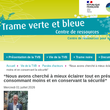
Aller
au
contenu
principal
Centre de ressources pour la
Présentation de la TVB
Vie de la TVB
Trame noire
Docum
Accueil
Vie de la TVB
Paroles d'acteurs
“Nous avons cherché à mieux éclai
Fil
moins et en conservant la sécurité”
d'Ariane
“Nous avons cherché à mieux éclairer tout en prése
consommant moins et en conservant la sécurité”
Mercredi 01 juillet 2026