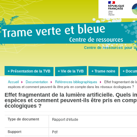
Aller
au
contenu
principal
Centre de ressources pour la
Présentation de la TVB
Vie de la TVB
Trame noire
Docum
Accueil
Documentation
Références bibliographiques
Effet fragmentant de la
Fil
espèces et comment peuvent-ils être pris en compte dans les réseaux écologiques ?
d'Ariane
Effet fragmentant de la lumière artificielle. Quels 
espèces et comment peuvent-ils être pris en comp
écologiques ?
Type de document
Rapport d'étude
Support
Pdf