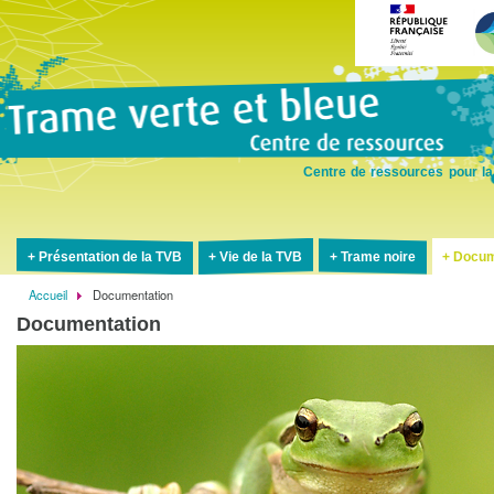
Aller
au
contenu
principal
Centre de ressources pour la
Présentation de la TVB
Vie de la TVB
Trame noire
Docum
Accueil
Documentation
Fil
Documentation
d'Ariane