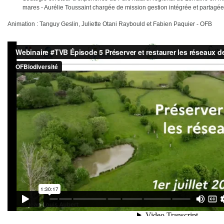
mares - Aurélie Toussaint chargée de mission gestion intégrée et partagé
Animation : Tanguy Geslin, Juliette Otani Raybould et Fabien Paquier - OFB