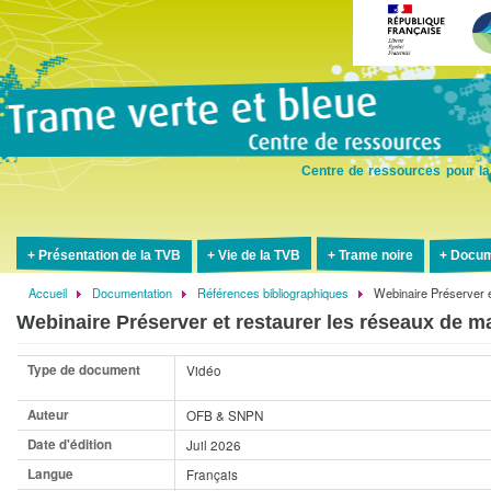
Aller
au
contenu
principal
Centre de ressources pour la
Présentation de la TVB
Vie de la TVB
Trame noire
Docum
Accueil
Documentation
Références bibliographiques
Webinaire Préserver 
Fil
Webinaire Préserver et restaurer les réseaux de m
d'Ariane
Type de document
Vidéo
Auteur
OFB & SNPN
Date d'édition
Juil 2026
Langue
Français